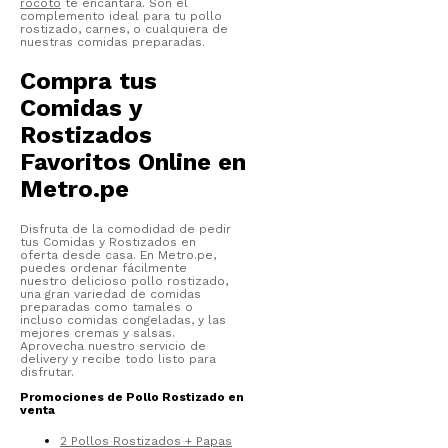
rocoto
te encantará. Son el
complemento ideal para tu pollo
rostizado, carnes, o cualquiera de
nuestras comidas preparadas.
Compra tus
Comidas y
Rostizados
Favoritos Online en
Metro.pe
Disfruta de la comodidad de pedir
tus Comidas y Rostizados en
oferta desde casa. En Metro.pe,
puedes ordenar fácilmente
nuestro delicioso pollo rostizado,
una gran variedad de comidas
preparadas como tamales o
incluso comidas congeladas, y las
mejores cremas y salsas.
Aprovecha nuestro servicio de
delivery y recibe todo listo para
disfrutar.
Promociones de Pollo Rostizado en
venta
2 Pollos Rostizados + Papas