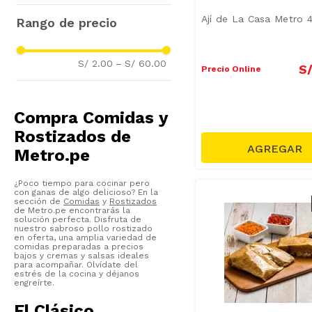
Metro
(
29
)
Masas Refrigeradas
(
17
)
Ají de La Casa Metro 
Wong
(
27
)
Desayuno
(
17
)
Cuisine & Co
(
27
)
Comidas Preparadas
(
29
)
Aceitunas y Encurtidos
(
17
)
S/ 2.00
–
S/ 60.00
Genérico
(
25
)
Ajíes y Salsas Picantes
(
27
)
Pastas Frescas y Salsas
(
12
)
S
Precio Online
De La Casa
(
16
)
Aceitunas
(
16
)
Pizzas
(
5
)
MT
(
9
)
Tamales
(
12
)
Postres
(
4
)
Compra Comidas y
Arezzo
(
7
)
Masas Hojaldres
(
7
)
Rostizados de
Ahuma
(
7
)
Pizzas Refrigeradas
(
6
)
Metro.pe
Nadú
(
6
)
Salsas Blancas y Especiales
(
5
)
Masa Lista
(
6
)
¿Poco tiempo para cocinar pero
Pastas Preparadas
(
3
)
con ganas de algo delicioso? En la
Mostrar 11 más
sección de
Comidas
y
Rostizados
Ajo
(
3
)
de Metro.pe encontrarás la
solución perfecta. Disfruta de
Otros Aderezos y Salsas
(
2
)
nuestro sabroso pollo rostizado
en oferta, una amplia variedad de
Mostrar 15 más
comidas preparadas a precios
bajos y cremas y salsas ideales
para acompañar. Olvídate del
estrés de la cocina y déjanos
engreírte.
El Clásico