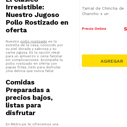
Irresistible:
Tamal de Chincha de
Nuestro Jugoso
Chancho x un
Pollo Rostizado en
oferta
S
Precio Online
Nuestro
pollo rostizado
es la
estrella de la casa, conocido por
su piel dorada y sabrosa y su
carne jugosa. Es la opción ideal
para un almuerzo o cena familiar
sin complicaciones. Acompaña tu
pollo rostizado en oferta con
papas fritas, listo para disfrutar.
¡Una delicia que nunca falla!
Comidas
Preparadas a
precios bajos,
listas para
disfrutar
En Metro.pe te ofrecemos una