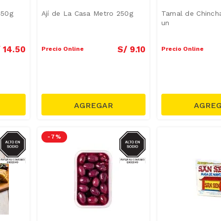
450g
Ají de La Casa Metro 250g
Tamal de Chincha
un
/
14
.
50
S/
9
.
10
Precio Online
Precio Online
SODIO
SODIO
-
7 %