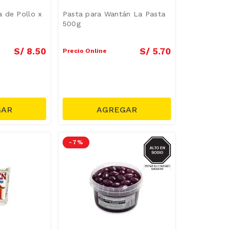
 de Pollo x
Pasta para Wantán La Pasta
500g
S/
8
.
50
S/
5
.
70
Precio Online
SODIO
-
7 %