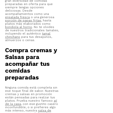
gran diversidad de comidas
preparadas en oferta para que
siempre tengas opciones
deliciosas. Desde
acompañamientos como una
ensalada fresca
o una generosa
porción de papas fritas
, hasta
platos más elaborados como
bondiola al horno
. No te olvides
de nuestros tradicionales tamales,
incluyendo el auténtico
tamal
chinchano
para tus desayunos,
almuerzos o cenas.
Compra cremas y
Salsas para
acompañar tus
comidas
preparadas
Ninguna comida está completa sin
ese toque final de sabor. Nuestras
cremas y salsas en promoción
están pensadas para realzar tus
platos. Prueba nuestro famoso
ají
de la casa
, con ese gustito casero
inconfundible, o si prefieres algo
más intenso, nuestra
salsa de