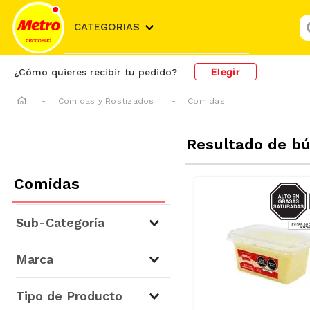
¿
CATEGORIAS
Elegir
¿Cómo quieres recibir tu pedido?
Comidas y Rostizados
Comidas
Resultado de b
Comidas
SODIO/
S
Sub-Categoría
Ensaladas
(
38
)
Marca
Comida Fresca
(
30
)
Salsas y Cremas
(
27
)
Tipo de Producto
Comidas Empacadas
(
21
)