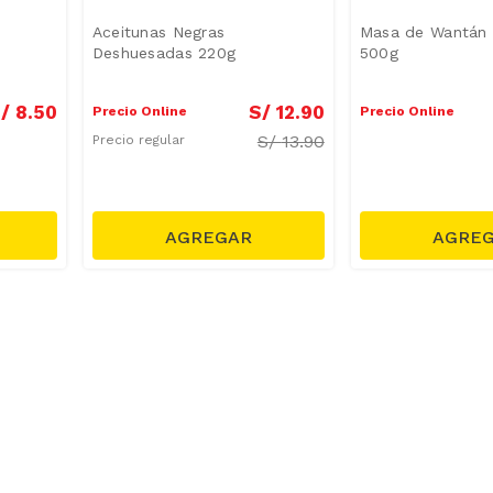
Aceitunas Negras
Masa de Wantán
Deshuesadas 220g
500g
/
8
.
50
S/
12
.
90
Precio Online
Precio Online
S/
13.90
Precio regular