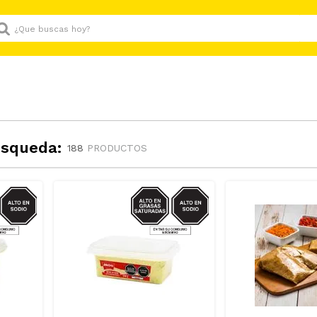
Que buscas hoy?
úsqueda:
188
PRODUCTOS
GRASAS-
SODIO/GRASAS-
AT
SAT