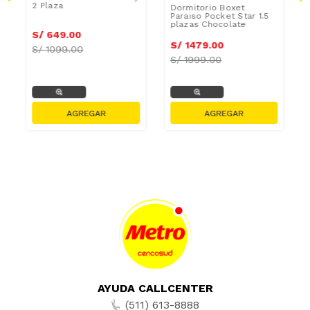
2 Plaza
Dormitorio Boxet
Paraiso Pocket Star 1.5
plazas Chocolate
S/
649
.
00
S/
1479
.
00
S/
1099.00
S/
1999.00
AYUDA CALLCENTER
(511) 613-8888