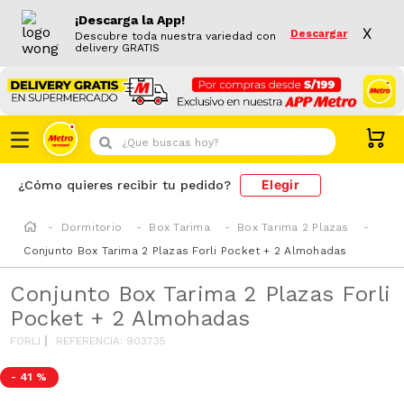
¡Descarga la App!
X
Descargar
Descubre toda nuestra variedad con
delivery GRATIS
¿Que buscas hoy?
Elegir
¿Cómo quieres recibir tu pedido?
Dormitorio
Box Tarima
Box Tarima 2 Plazas
Conjunto Box Tarima 2 Plazas Forli Pocket + 2 Almohadas
Conjunto Box Tarima 2 Plazas Forli
Pocket + 2 Almohadas
FORLI
REFERENCIA
:
903735
-
41 %