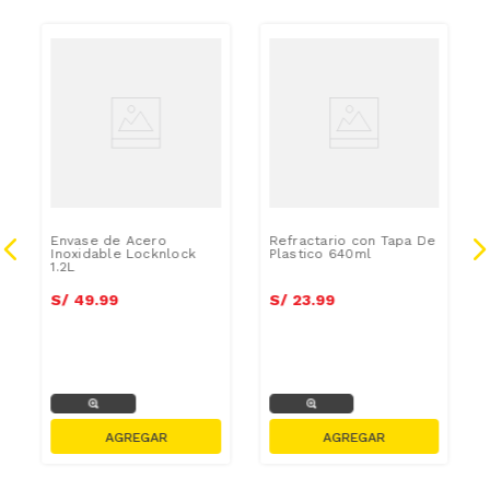
Envase de Acero
Refractario con Tapa De
Inoxidable Locknlock
Plastico 640ml
1.2L
S/
49
.
99
S/
23
.
99