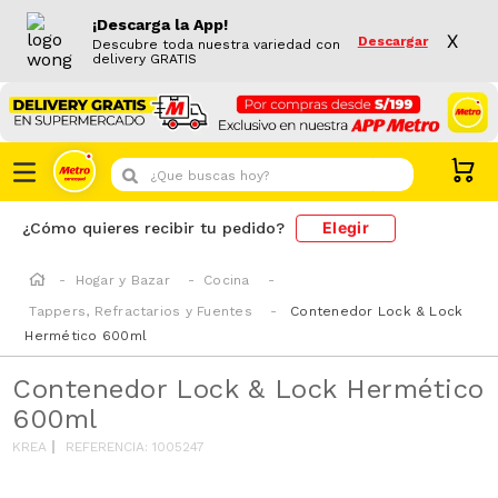
¡Descarga la App!
X
Descargar
Descubre toda nuestra variedad con
delivery GRATIS
¿Que buscas hoy?
Elegir
¿Cómo quieres recibir tu pedido?
Hogar y Bazar
Cocina
Tappers, Refractarios y Fuentes
Contenedor Lock & Lock
Hermético 600ml
Contenedor Lock & Lock Hermético
600ml
KREA
REFERENCIA
:
1005247