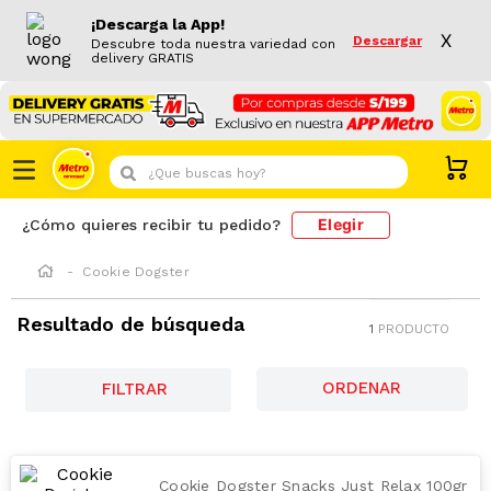
¡Descarga la App!
X
Descargar
Descubre toda nuestra variedad con
delivery GRATIS
¿Que buscas hoy?
Elegir
¿Cómo quieres recibir tu pedido?
Cookie Dogster
Resultado de búsqueda
1
PRODUCTO
FILTRAR
Cookie Dogster Snacks Just Relax 100gr