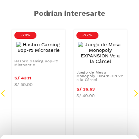
Podrían interesarte
-
28 %
-
27 %
Hasbro Gaming Bop-It!
Juego de Mesa
Microserie
Monopoly EXPANSION Ve
a la Cárcel
S/
43
.
11
S/
36
.
63
S/
59.90
S/
49.90