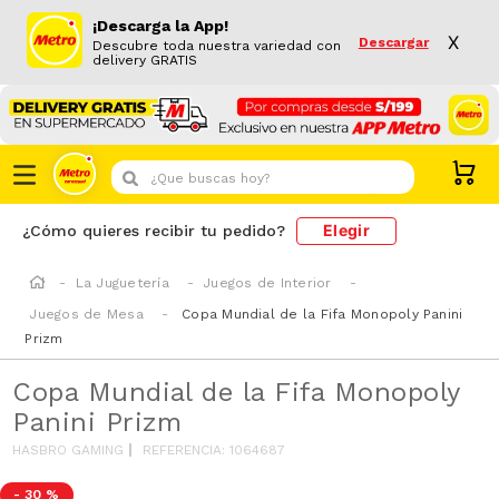
¡Descarga la App!
X
Descargar
Descubre toda nuestra variedad con
delivery GRATIS
¿Que buscas hoy?
Elegir
¿Cómo quieres recibir tu pedido?
La Juguetería
Juegos de Interior
Juegos de Mesa
Copa Mundial de la Fifa Monopoly Panini
Prizm
Copa Mundial de la Fifa Monopoly
Panini Prizm
HASBRO GAMING
REFERENCIA
:
1064687
-
30 %