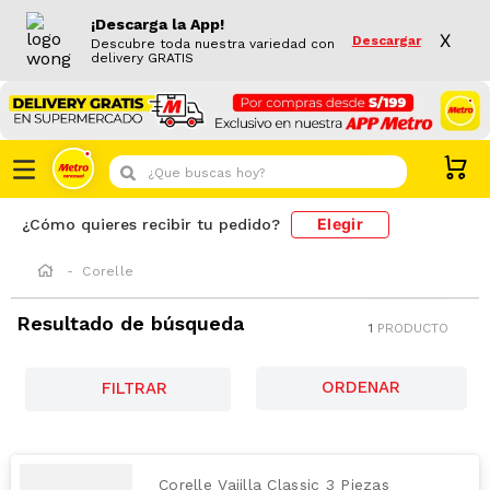
¡Descarga la App!
X
Descargar
Descubre toda nuestra variedad con
delivery GRATIS
¿Que buscas hoy?
Elegir
¿Cómo quieres recibir tu pedido?
Corelle
Resultado de búsqueda
1
PRODUCTO
FILTRAR
Corelle Vajilla Classic 3 Piezas