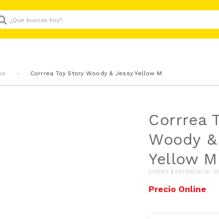
Que buscas hoy?
os
Corrrea Toy Story Woody & Jessy Yellow M
Corrrea 
Woody &
Yellow M
DISNEY
REFERENCIA
:
1