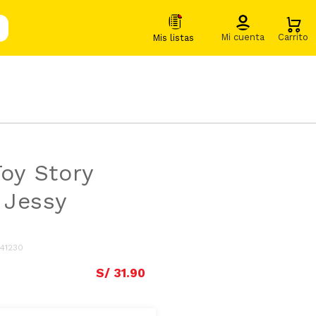
Toy Story
 Jessy
041230
S/
31
.
90