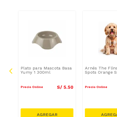
ball
Plato para Mascota Basa
Arnés The Flin
Yumy 1 300ml
Spots Orange S
11
.
90
S/
5
.
50
Precio Online
Precio Online
14.90