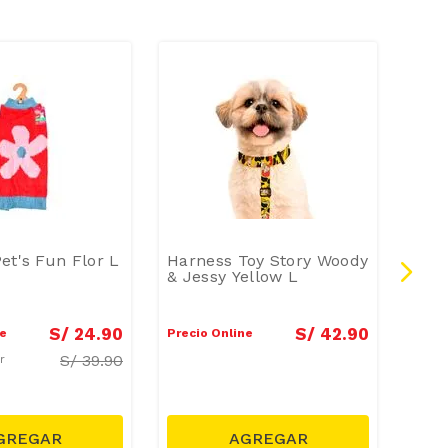
et's Fun Flor L
Harness Toy Story Woody
Har
& Jessy Yellow L
& Je
S/
24
.
90
S/
42
.
90
ne
Precio Online
Preci
S/
39.90
ar