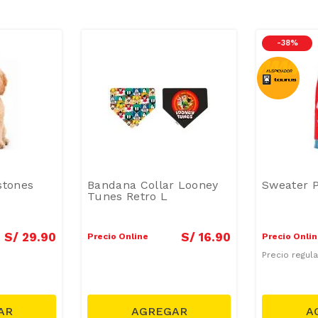
-
38 %
stones
Bandana Collar Looney
Sweater P
Tunes Retro L
S/
29
.
90
S/
16
.
90
Precio Online
Precio Onli
Precio regul