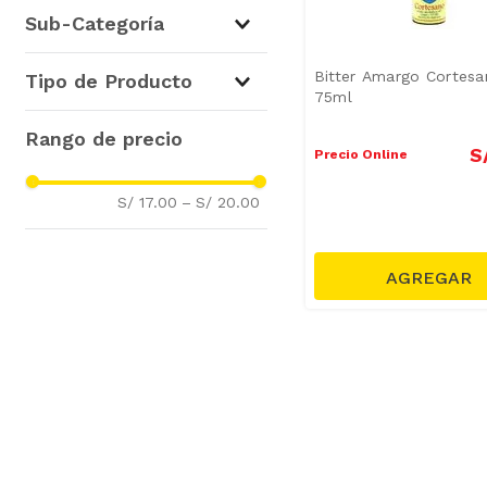
Licores
(
1
)
Sub-Categoría
Complementos para Licores
Bitter Amargo Cortes
Tipo de Producto
(
1
)
75ml
Licores de Crema
(
1
)
S
Precio Online
S/ 17.00
–
S/ 20.00