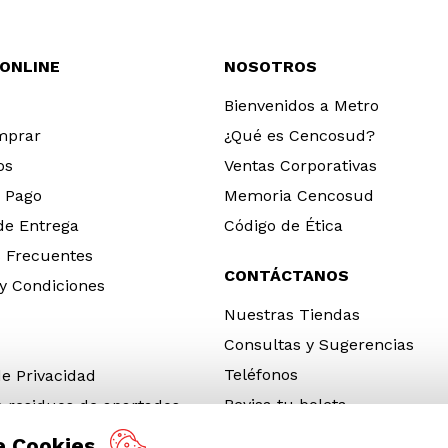
 ONLINE
NOSOTROS
Bienvenidos a Metro
mprar
¿Qué es Cencosud?
os
Ventas Corporativas
 Pago
Memoria Cencosud
 de Entrega
Código de Ética
 Frecuentes
CONTÁCTANOS
y Condiciones
Nuestras Tiendas
Consultas y Sugerencias
Teléfonos
de Privacidad
Revisa tu boleta
e residuos de apartados
 y electrónicos (RAEE)
e Cookies