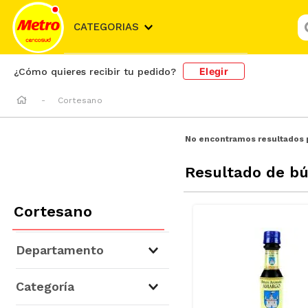
¿
CATEGORIAS
Elegir
¿Cómo quieres recibir tu pedido?
Cortesano
No encontramos resultados 
Resultado de b
Cortesano
Departamento
Cervezas, Vinos y Licores
(
1
)
Categoría