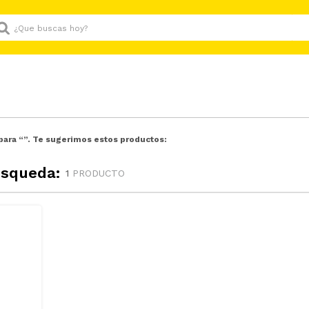
Que buscas hoy?
para “
”. Te sugerimos estos productos:
úsqueda:
1
PRODUCTO