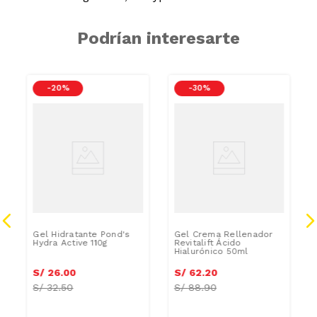
Podrían interesarte
-
20 %
-
30 %
Gel Hidratante Pond's
Gel Crema Rellenador
Hydra Active 110g
Revitalift Ácido
Hialurónico 50ml
S/
26
.
00
S/
62
.
20
S/
32.50
S/
88.90