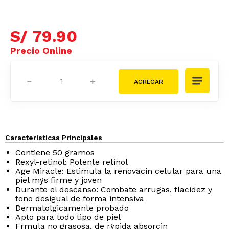
S/
79
.
90
－
＋
Características Principales
Contiene 50 gramos
Rexyl-retinol: Potente retinol
Age Miracle: Estimula la renovacin celular para una
piel mÿs firme y joven
Durante el descanso: Combate arrugas, flacidez y
tono desigual de forma intensiva
Dermatolgicamente probado
Apto para todo tipo de piel
Frmula no grasosa, de rÿpida absorcin