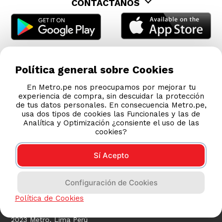
CONTÁCTANOS
Política general sobre Cookies
En Metro.pe nos preocupamos por mejorar tu
experiencia de compra, sin descuidar la protección
de tus datos personales. En consecuencia Metro.pe,
usa dos tipos de cookies las Funcionales y las de
Analítica y Optimización ¿consiente el uso de las
cookies?
Sí Acepto
COMPRAS 100% SEGURAS
Configuración de Cookies
Esta tienda usa Niubiz para realizar transacciones
electrónicas.
Política de Cookies
2023 Metro, Lima Perú