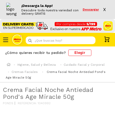
¡Descarga la App!
X
Descargar
Descubre toda nuestra variedad con
delivery GRATIS
¿Que buscas hoy?
Elegir
¿Cómo quieres recibir tu pedido?
Higiene, Salud y Belleza
Cuidado Facial y Corporal
Cremas Faciales
Crema Facial Noche Antiedad Pond's
Age Miracle 50g
Crema Facial Noche Antiedad
Pond's Age Miracle 50g
PONDS
REFERENCIA
:
1040992