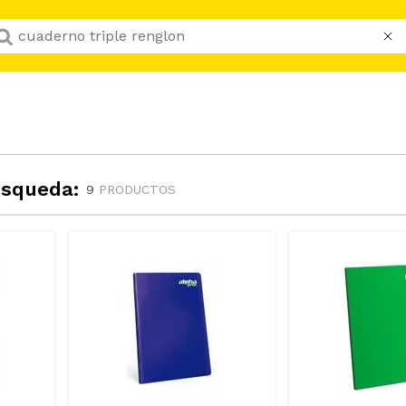
Que buscas hoy?
úsqueda:
9
PRODUCTOS