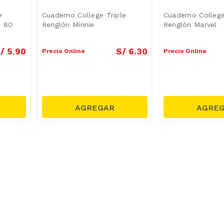
e
Cuaderno College Triple
Cuaderno College
e 80
Renglón Minnie
Renglón Marvel
/
5
.
90
S/
6
.
30
Precio Online
Precio Online