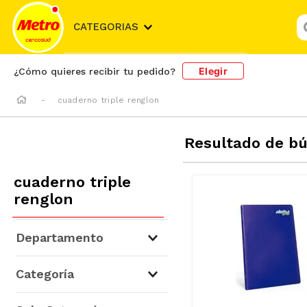
¿
CATEGORIAS
Elegir
¿Cómo quieres recibir tu pedido?
cuaderno triple renglon
Resultado de b
cuaderno triple
renglon
Departamento
Libros y Librería
(
9
)
Categoría
Útiles Escolares y Oficina
(
9
)