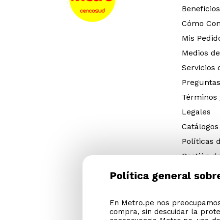
Beneficios
Cómo Co
Mis Pedid
Medios de
Servicios
Preguntas
Términos 
Legales
Catálogos
Políticas 
Gestión d
eléctricos
Política general sobr
Gestión d
(NFU)
En Metro.pe nos preocupamos 
Descargar
compra, sin descuidar la prot
Cyber Met