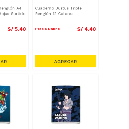
Renglón A4
Cuaderno Justus Triple
Hojas Surtido
Renglón 12 Colores
S/
5
.
40
S/
4
.
40
Precio Online