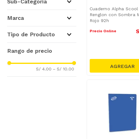
Sub-Categoría
Cuaderno Alpha Scool 
Cuadernos y Folders
(
9
)
Renglon con Sombra 
Marca
Rojo 92h
College
(
6
)
S
Precio Online
Tipo de Producto
Alpha
(
2
)
Justus
(
1
)
Cuadernos College
(
7
)
Libretas
(
2
)
S/ 4.00
–
S/ 10.00