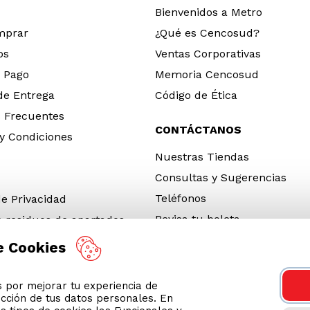
Bienvenidos a Metro
mprar
¿Qué es Cencosud?
os
Ventas Corporativas
 Pago
Memoria Cencosud
 de Entrega
Código de Ética
 Frecuentes
CONTÁCTANOS
y Condiciones
Nuestras Tiendas
Consultas y Sugerencias
Teléfonos
de Privacidad
Revisa tu boleta
e residuos de apartados
 y electrónicos (RAEE)
e Cookies
e Neumáticos Fuera de Uso
por mejorar tu experiencia de
 App
ección de tus datos personales. En
ro 2026