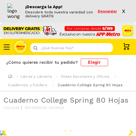
¡Descarga la App!
X
Descargar
Descubre toda nuestra variedad con
delivery GRATIS
¿Que buscas hoy?
Elegir
¿Cómo quieres recibir tu pedido?
Libros y Librería
Útiles Escolares y Oficina
Cuadernos y Folders
Cuaderno College Spring 80 Hojas
Cuaderno College Spring 80 Hojas
COLLEGE
REFERENCIA
:
1003606