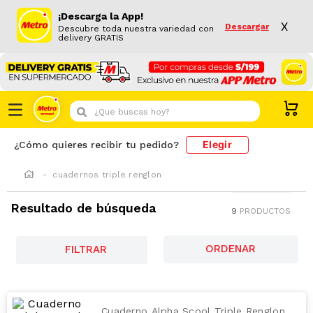
¡Descarga la App!
X
Descargar
Descubre toda nuestra variedad con
delivery GRATIS
¿Que buscas hoy?
Elegir
¿Cómo quieres recibir tu pedido?
cuadernos triple renglon
Resultado de búsqueda
9
PRODUCTOS
FILTRAR
Cuaderno Alpha Scool Triple Renglon