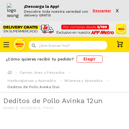
¡Descarga la App!
X
Descargar
Descubre toda nuestra variedad con
delivery GRATIS
¿Que buscas hoy?
Elegir
¿Cómo quieres recibir tu pedido?
Carnes, Aves y Pescados
Hamburguesas y Apanados
Milanesa y Apanados
Deditos de Pollo Avinka 12un
Deditos de Pollo Avinka 12un
AVINKA
REFERENCIA
:
774192