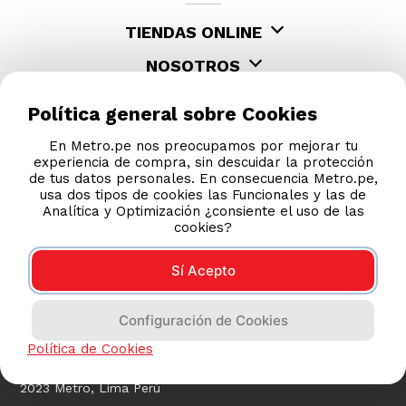
TIENDAS ONLINE
NOSOTROS
CONTÁCTANOS
Política general sobre Cookies
En Metro.pe nos preocupamos por mejorar tu
experiencia de compra, sin descuidar la protección
de tus datos personales. En consecuencia Metro.pe,
usa dos tipos de cookies las Funcionales y las de
Analítica y Optimización ¿consiente el uso de las
cookies?
Sí Acepto
COMPRAS 100% SEGURAS
Configuración de Cookies
Esta tienda usa Niubiz para realizar transacciones
electrónicas.
Política de Cookies
2023 Metro, Lima Perú