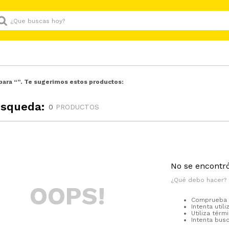
Que buscas hoy?
para “
”. Te sugerimos estos productos:
úsqueda:
0
PRODUCTOS
No se encontr
¿Qué debo hacer?
OOPS!
Comprueba l
Intenta util
Utiliza tér
Intenta bus