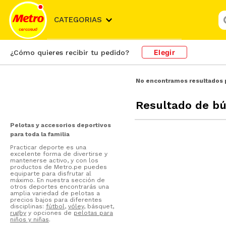
¿
CATEGORIAS
Elegir
¿Cómo quieres recibir tu pedido?
No encontramos resultados 
Resultado de b
Pelotas y accesorios deportivos
para toda la familia
Practicar deporte es una
excelente forma de divertirse y
mantenerse activo, y con los
productos de Metro.pe puedes
equiparte para disfrutar al
máximo. En nuestra sección de
otros deportes encontrarás una
amplia variedad de pelotas a
precios bajos para diferentes
disciplinas:
fútbol
,
vóley
, básquet,
rugby
y opciones de
pelotas para
niños y niñas
.