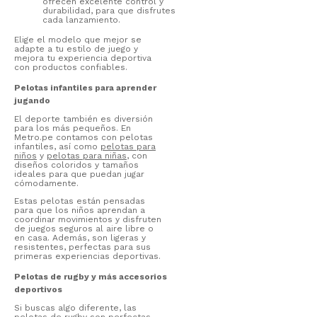
ofrecen excelente control y
durabilidad, para que disfrutes
cada lanzamiento.
Elige el modelo que mejor se
adapte a tu estilo de juego y
mejora tu experiencia deportiva
con productos confiables.
Pelotas infantiles para aprender
jugando
El deporte también es diversión
para los más pequeños. En
Metro.pe contamos con pelotas
infantiles, así como
pelotas para
niños
y
pelotas para niñas
, con
diseños coloridos y tamaños
ideales para que puedan jugar
cómodamente.
Estas pelotas están pensadas
para que los niños aprendan a
coordinar movimientos y disfruten
de juegos seguros al aire libre o
en casa. Además, son ligeras y
resistentes, perfectas para sus
primeras experiencias deportivas.
Pelotas de rugby y más accesorios
deportivos
Si buscas algo diferente, las
pelotas de rugby
son perfectas