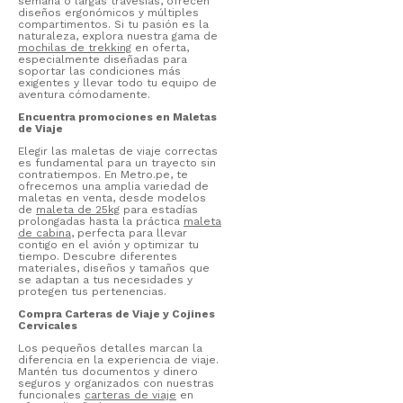
semana o largas travesías, ofrecen
diseños ergonómicos y múltiples
compartimentos. Si tu pasión es la
naturaleza, explora nuestra gama de
mochilas de trekking
en oferta,
especialmente diseñadas para
soportar las condiciones más
exigentes y llevar todo tu equipo de
aventura cómodamente.
Encuentra promociones en Maletas
de Viaje
Elegir las maletas de viaje correctas
es fundamental para un trayecto sin
contratiempos. En Metro.pe, te
ofrecemos una amplia variedad de
maletas en venta, desde modelos
de
maleta de 25kg
para estadías
prolongadas hasta la práctica
maleta
de cabina
, perfecta para llevar
contigo en el avión y optimizar tu
tiempo. Descubre diferentes
materiales, diseños y tamaños que
se adaptan a tus necesidades y
protegen tus pertenencias.
Compra Carteras de Viaje y Cojines
Cervicales
Los pequeños detalles marcan la
diferencia en la experiencia de viaje.
Mantén tus documentos y dinero
seguros y organizados con nuestras
funcionales
carteras de viaje
en