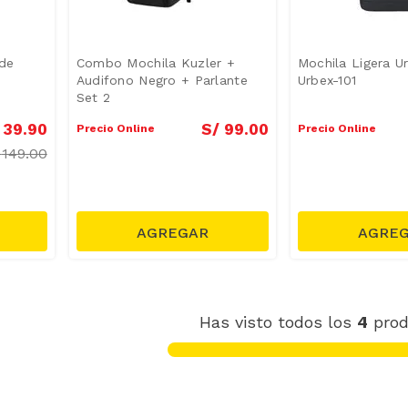
 de
Combo Mochila Kuzler +
Mochila Ligera U
Audifono Negro + Parlante
Urbex-101
Set 2
39
.
90
S/
99
.
00
Precio Online
Precio Online
/
149.00
Has visto todos los
4
prod