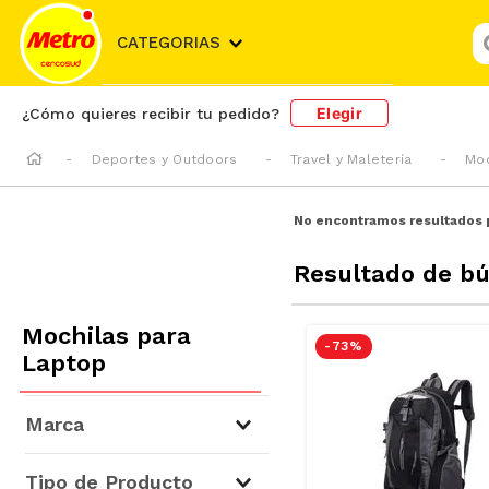
¿
CATEGORIAS
Elegir
¿Cómo quieres recibir tu pedido?
Deportes y Outdoors
Travel y Maletería
Moc
No encontramos resultados 
Resultado de b
Mochilas para
-
73 %
Laptop
Marca
Kuzler
(
4
)
Tipo de Producto