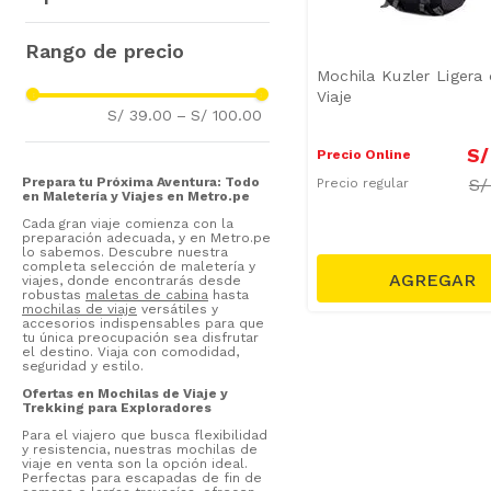
Mochilas Escolares
(
2
)
Mochilas
(
1
)
Mochila Kuzler Ligera
Bolsos de Viaje
(
1
)
Viaje
S/ 39.00
–
S/ 100.00
S/
Precio Online
S
Prepara tu Próxima Aventura: Todo
Precio regular
en Maletería y Viajes en Metro.pe
Cada gran viaje comienza con la
preparación adecuada, y en Metro.pe
lo sabemos. Descubre nuestra
completa selección de maletería y
viajes, donde encontrarás desde
robustas
maletas de cabina
hasta
mochilas de viaje
versátiles y
accesorios indispensables para que
tu única preocupación sea disfrutar
el destino. Viaja con comodidad,
seguridad y estilo.
Ofertas en Mochilas de Viaje y
Trekking para Exploradores
Para el viajero que busca flexibilidad
y resistencia, nuestras mochilas de
viaje en venta son la opción ideal.
Perfectas para escapadas de fin de