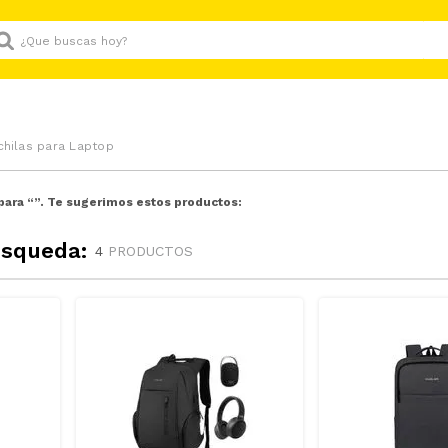
Que buscas hoy?
hilas para Laptop
para “
”. Te sugerimos estos productos:
úsqueda:
4
PRODUCTOS