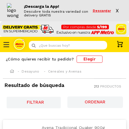
¡Descarga la App!
X
Descargar
Descubre toda nuestra variedad con
delivery GRATIS
¿Que buscas hoy?
Elegir
¿Cómo quieres recibir tu pedido?
Desayuno
Cereales y Avenas
Resultado de búsqueda
213
PRODUCTOS
FILTRAR
Avena Tradicional Quaker 900g