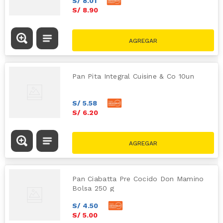
S/
8
.
01
S/
8
.
90
Pan Pita Integral Cuisine & Co 10un
S/
5
.
58
S/
6
.
20
Pan Ciabatta Pre Cocido Don Mamino
Bolsa 250 g
S/
4
.
50
S/
5
.
00