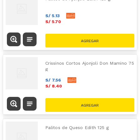
S/
5
.
13
S/
5
.
70
Crissinos Cortos Ajonjoli Don Mamino 75
g
S/
7
.
56
S/
8
.
40
Palitos de Queso Edith 125 g