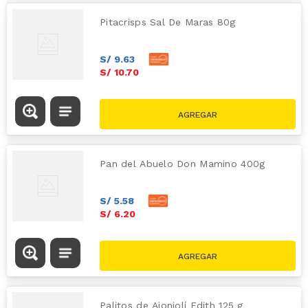
Pitacrisps Sal De Maras 80g
S/
9
.
63
S/
10
.
70
Pan del Abuelo Don Mamino 400g
S/
5
.
58
S/
6
.
20
Palitos de Ajonjolí Edith 125 g