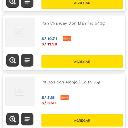
Pan Chancay Don Mamino 540g
S/
10
.
71
S/
11
.
90
Palitos con Ajonjolí Edith 55g
S/
3
.
15
S/
3
.
50