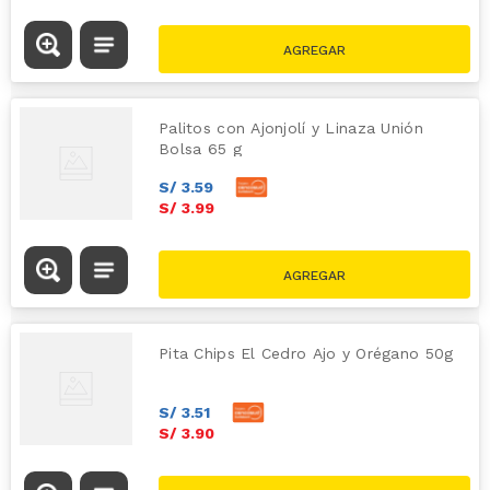
Palitos con Ajonjolí y Linaza Unión
Bolsa 65 g
S/
3
.
59
S/
3
.
99
Pita Chips El Cedro Ajo y Orégano 50g
S/
3
.
51
S/
3
.
90