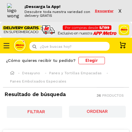
¡Descarga la App!
X
Descargar
Descubre toda nuestra variedad con
delivery GRATIS
¿Que buscas hoy?
Elegir
¿Cómo quieres recibir tu pedido?
Desayuno
Panes y Tortillas Empacadas
Panes Embolsados Especiales
Resultado de búsqueda
36
PRODUCTOS
FILTRAR