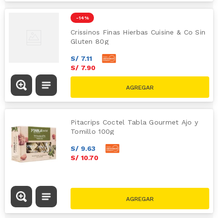
-
14 %
Crissinos Finas Hierbas Cuisine & Co Sin
Gluten 80g
S/
7
.
11
S/
7
.
90
S/
9.20
Pitacrips Coctel Tabla Gourmet Ajo y
Tomillo 100g
S/
9
.
63
S/
10
.
70