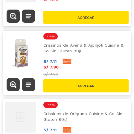
-
14 %
Crissinos de Avena & Ajonjolí Cuisine &
Co Sin Gluten 80g
S/
7
.
11
S/
7
.
90
S/
9.20
-
14 %
Crissinos de Orégano Cuisine & Co Sin
Gluten 80g
S/
7
.
11