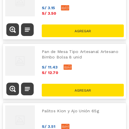
S/
3
.
15
S/
3
.
50
Pan de Mesa Tipo Artesanal Artesano
Bimbo Bolsa 8 unid
S/
11
.
43
S/
12
.
70
Palitos Kion y Ajo Unión 65g
S/
3
.
51