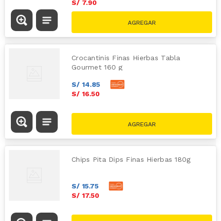
S/
7
.
90
S/
9.20
Crocantinis Finas Hierbas Tabla
Gourmet 160 g
S/
14
.
85
S/
16
.
50
Chips Pita Dips Finas Hierbas 180g
S/
15
.
75
S/
17
.
50