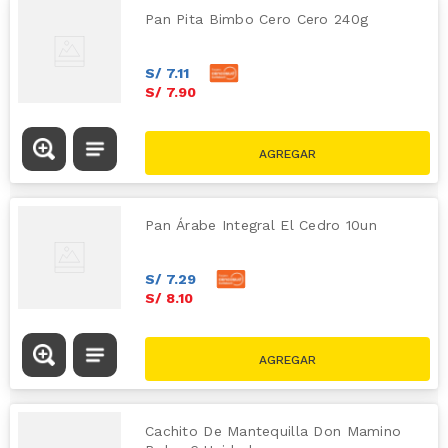
Pan Pita Bimbo Cero Cero 240g
S/
7
.
11
S/
7
.
90
Pan Árabe Integral El Cedro 10un
S/
7
.
29
S/
8
.
10
Cachito De Mantequilla Don Mamino