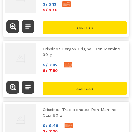
S/
5
.
13
S/
5
.
70
Crissinos Largos Original Don Mamino
90 g
S/
7
.
02
S/
7
.
80
Crissinos Tradicionales Don Mamino
Caja 90 g
S/
6
.
48
S/
7
.
20