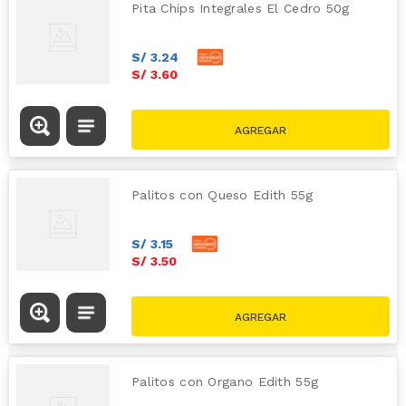
Pita Chips Integrales El Cedro 50g
S/
3
.
24
S/
3
.
60
Palitos con Queso Edith 55g
S/
3
.
15
S/
3
.
50
Palitos con Organo Edith 55g