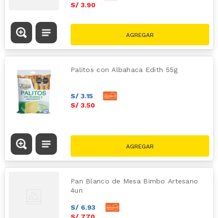
S/
3
.
90
Palitos con Albahaca Edith 55g
S/
3
.
15
S/
3
.
50
Pan Blanco de Mesa Bimbo Artesano
4un
S/
6
.
93
S/
7
.
70