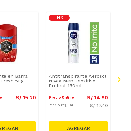
-
14 %
te en Barra
Antitranspirante Aerosol
Des
 Fresh 50g
Nivea Men Sensitive
Lady
Protect 150ml
Min
S/
15
.
20
S/
14
.
90
ne
Precio Online
Preci
S/
17.40
Precio regular