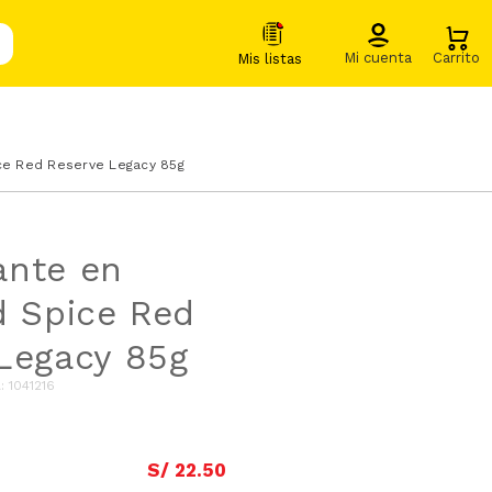
ce Red Reserve Legacy 85g
ante en
d Spice Red
Legacy 85g
A
:
1041216
S/
22
.
50