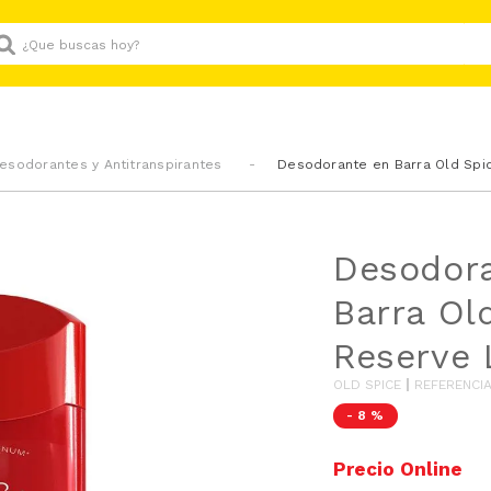
Que buscas hoy?
esodorantes y Antitranspirantes
Desodorante en Barra Old Spi
Desodor
Barra Ol
Reserve 
OLD SPICE
REFERENCI
-
8 %