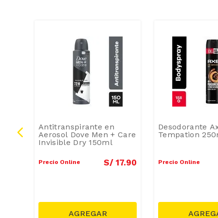
Antitranspirante en
Desodorante A
tive
Aerosol Dove Men + Care
Tempation 250
Invisible Dry 150ml
15
.
70
S/
17
.
90
Precio Online
Precio Online