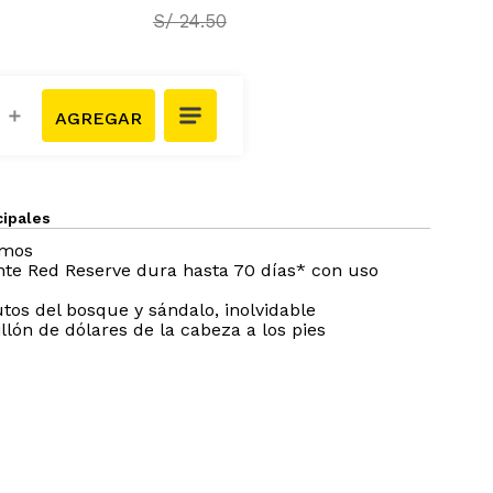
S/
24
.
50
＋
cipales
amos
te Red Reserve dura hasta 70 días* con uso
utos del bosque y sándalo, inolvidable
llón de dólares de la cabeza a los pies