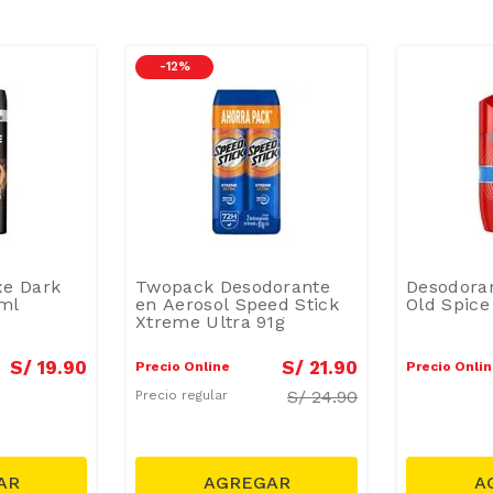
-
12 %
xe Dark
Twopack Desodorante
Desodoran
ml
en Aerosol Speed Stick
Old Spice
Xtreme Ultra 91g
S/
19
.
90
S/
21
.
90
Precio Online
Precio Onli
S/
24.90
Precio regular