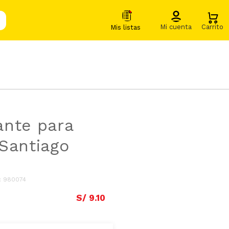
nte para
Santiago
:
980074
S/
9
.
10