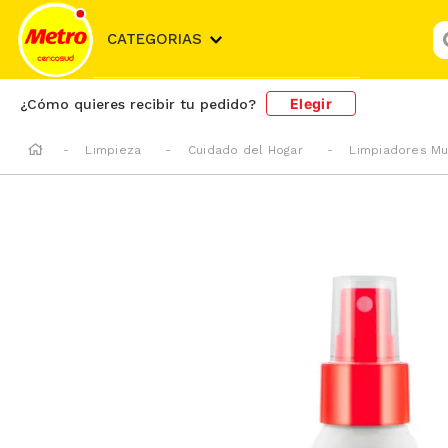
¿
CATEGORIAS
Elegir
¿Cómo quieres recibir tu pedido?
Limpieza
Cuidado del Hogar
Limpiadores Mu