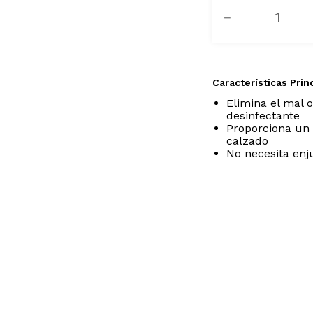
－
Características Prin
Elimina el mal o
desinfectante
Proporciona un 
calzado
No necesita enj