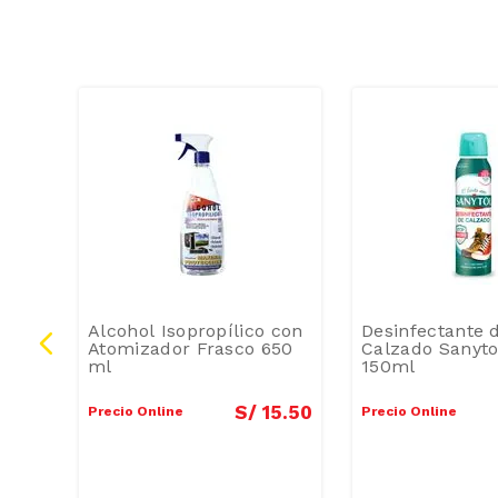
ona
Alcohol Isopropílico con
Desinfectante 
Atomizador Frasco 650
Calzado Sanyto
ml
150ml
8
.
60
S/
15
.
50
Precio Online
Precio Online