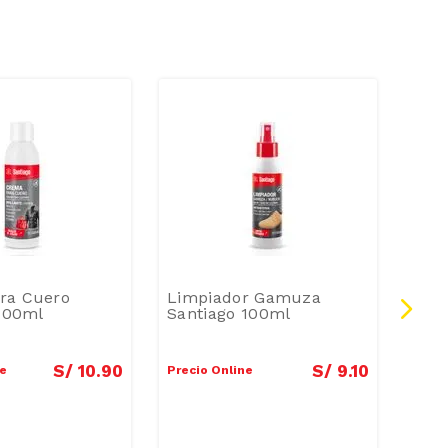
ra Cuero
Limpiador Gamuza
Ren
 100ml
Santiago 100ml
Ama
Fra
S/
10
.
90
S/
9
.
10
ne
Precio Online
Preci