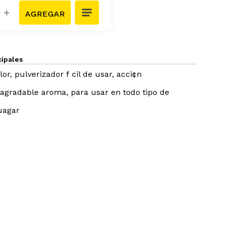
＋
cipales
lor, pulverizador f cil de usar, acci¢n
agradable aroma, para usar en todo tipo de
uagar