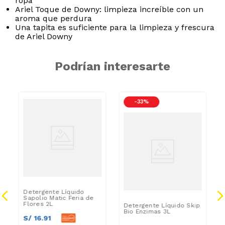
ropa
Ariel Toque de Downy: limpieza increíble con un
aroma que perdura
Una tapita es suficiente para la limpieza y frescura
de Ariel Downy
Podrían interesarte
-
33 %
Detergente Líquido
Sapolio Matic Feria de
Flores 2L
Detergente Líquido Skip
Bio Enzimas 3L
S/
16
.
91