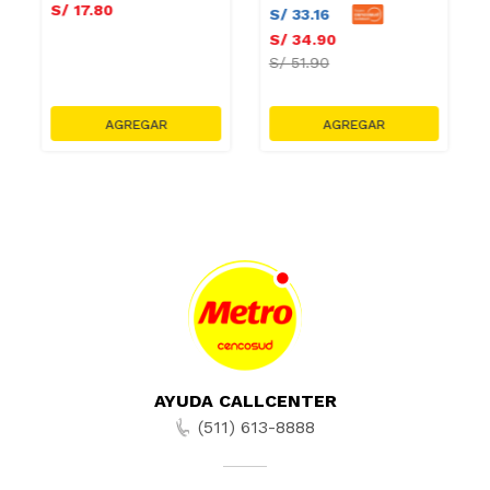
S/
17
.
80
S/
33
.
16
S/
34
.
90
S/
51.90
AYUDA CALLCENTER
(511) 613-8888