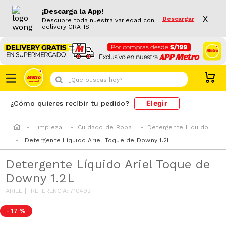
¡Descarga la App!
X
Descargar
Descubre toda nuestra variedad con
delivery GRATIS
¿Que buscas hoy?
Elegir
¿Cómo quieres recibir tu pedido?
Limpieza
Cuidado de Ropa
Detergente Líquido
Detergente Líquido Ariel Toque de Downy 1.2L
Detergente Líquido Ariel Toque de
Downy 1.2L
ARIEL
REFERENCIA
:
710492
-
17 %