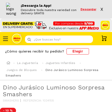
¡Descarga la App!
X
Descargar
Descubre toda nuestra variedad con
delivery GRATIS
¿Que buscas hoy?
Elegir
¿Cómo quieres recibir tu pedido?
La Juguetería
Juguetes Infantiles
Juegos de Bloques
Dino Jurásico Luminoso Sorpresa
Smashers
Dino Jurásico Luminoso Sorpresa
Smashers
SMASHERS
REFERENCIA
:
1034158
-
10 %