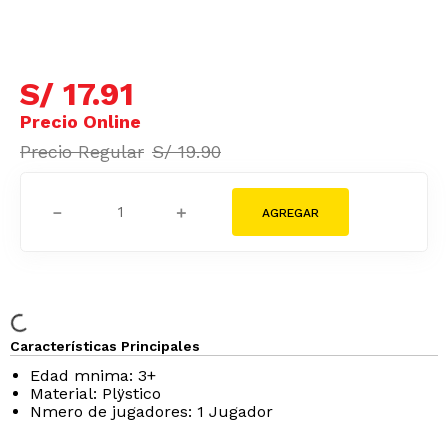
S/
17
.
91
S/
19
.
90
－
＋
Características Principales
Edad m­nima: 3+
Material: Plÿstico
Nmero de jugadores: 1 Jugador