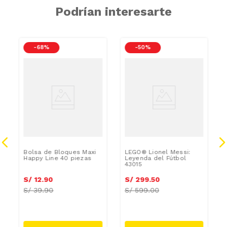
Podrían interesarte
-
68 %
-
50 %
e
Bolsa de Bloques Maxi
LEGO® Lionel Messi:
Happy Line 40 piezas
Leyenda del Fútbol
43015
S/
12
.
90
S/
299
.
50
S/
39.90
S/
599.00