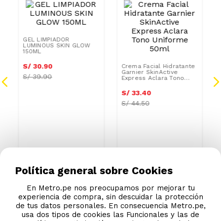
GEL LIMPIADOR
Crema Facial Hidratante
LUMINOUS SKIN GLOW
Garnier SkinActive
150ML
Express Aclara Tono
Uniforme 50ml
S/
30
.
90
S/
33
.
40
S/
39.90
S/
44.50
Política general sobre Cookies
En Metro.pe nos preocupamos por mejorar tu
experiencia de compra, sin descuidar la protección
de tus datos personales. En consecuencia Metro.pe,
usa dos tipos de cookies las Funcionales y las de