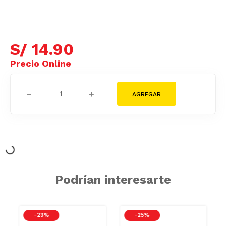
S/
14
.
90
－
＋
Podrían interesarte
-
23 %
-
25 %