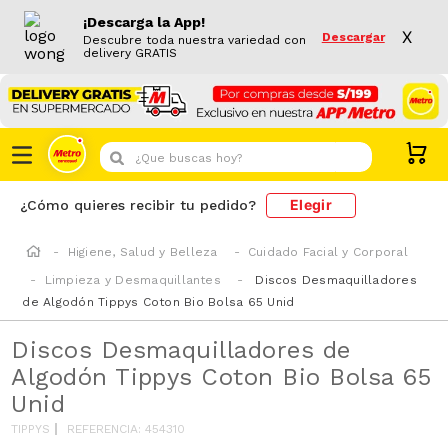
¡Descarga la App!
X
Descargar
Descubre toda nuestra variedad con
delivery GRATIS
¿Que buscas hoy?
Elegir
¿Cómo quieres recibir tu pedido?
Higiene, Salud y Belleza
Cuidado Facial y Corporal
Limpieza y Desmaquillantes
Discos Desmaquilladores
de Algodón Tippys Coton Bio Bolsa 65 Unid
Discos Desmaquilladores de
Algodón Tippys Coton Bio Bolsa 65
Unid
TIPPYS
REFERENCIA
:
454310