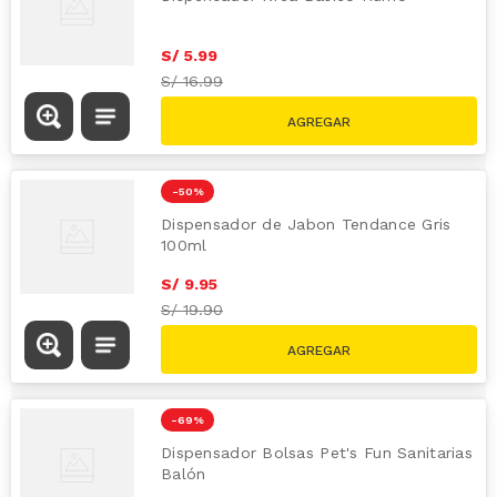
S/
5
.
99
S/
16.99
-
50 %
Dispensador de Jabon Tendance Gris
100ml
S/
9
.
95
S/
19.90
-
69 %
Dispensador Bolsas Pet's Fun Sanitarias
Balón