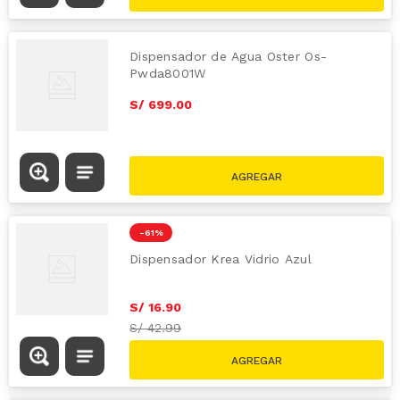
Dispensador de Agua Oster Os-
Pwda8001W
S/
699
.
00
-
61 %
Dispensador Krea Vidrio Azul
S/
16
.
90
S/
42.99