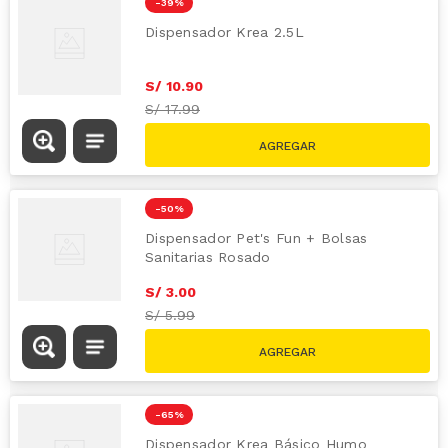
-
39 %
Dispensador Krea 2.5L
S/
10
.
90
S/
17.99
-
50 %
Dispensador Pet's Fun + Bolsas
Sanitarias Rosado
S/
3
.
00
S/
5.99
-
65 %
Dispensador Krea Básico Humo