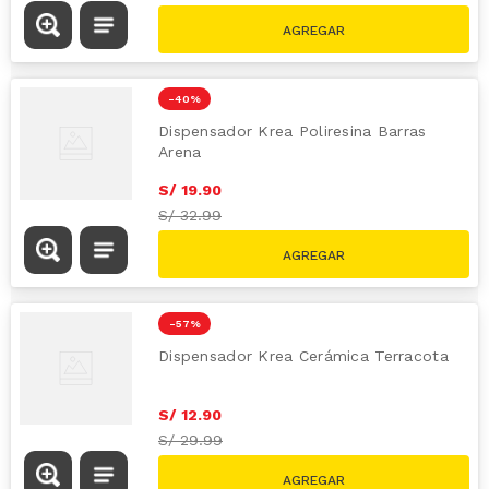
-
40 %
Dispensador Krea Poliresina Barras
Arena
S/
19
.
90
S/
32.99
-
57 %
Dispensador Krea Cerámica Terracota
S/
12
.
90
S/
29.99