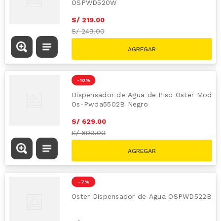
OSPWD520W
S/
219
.
00
S/
249.00
-
10 %
Dispensador de Agua de Piso Oster Mod
Os-Pwda5502B Negro
S/
629
.
00
S/
699.00
-
7 %
Oster Dispensador de Agua OSPWD522B