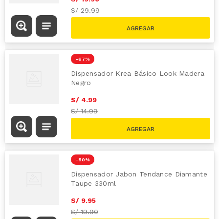
S/
29.99
-
67 %
Dispensador Krea Básico Look Madera
Negro
S/
4
.
99
S/
14.99
-
50 %
Dispensador Jabon Tendance Diamante
Taupe 330ml
S/
9
.
95
S/
19.90