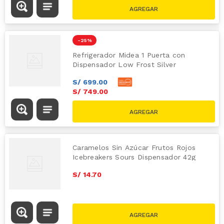
-
25 %
Refrigerador Midea 1 Puerta con
Dispensador Low Frost Silver
S/
699
.
00
S/
749
.
00
S/
999.00
Caramelos Sin Azúcar Frutos Rojos
Icebreakers Sours Dispensador 42g
S/
14
.
70