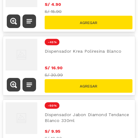
S/
4
.
90
S/
15.90
-
45 %
Dispensador Krea Poliresina Blanco
S/
16
.
90
S/
30.99
-
50 %
Dispensador Jabon Diamond Tendance
Blanco 330ml
S/
9
.
95