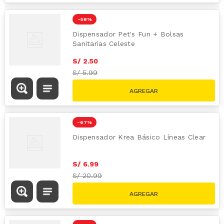
-
58 %
Dispensador Pet's Fun + Bolsas
Sanitarias Celeste
S/
2
.
50
S/
5.99
-
67 %
Dispensador Krea Básico Líneas Clear
S/
6
.
99
S/
20.99