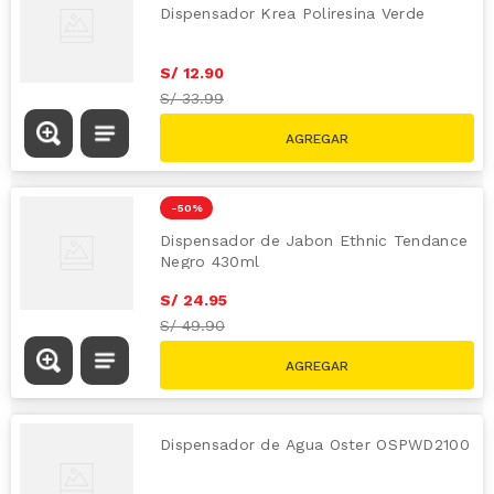
Dispensador Krea Poliresina Verde
S/
12
.
90
S/
33.99
-
50 %
Dispensador de Jabon Ethnic Tendance
Negro 430ml
S/
24
.
95
S/
49.90
Dispensador de Agua Oster OSPWD2100