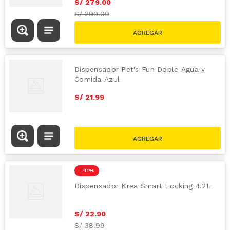
S/
279
.
00
S/
299.00
Dispensador Pet's Fun Doble Agua y
Comida Azul
S/
21
.
99
-
41 %
Dispensador Krea Smart Locking 4.2L
S/
22
.
90
S/
38.99