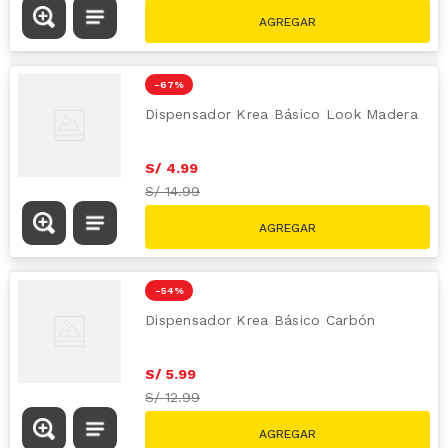
-
67 %
Dispensador Krea Básico Look Madera
S/
4
.
99
S/
14.99
-
54 %
Dispensador Krea Básico Carbón
S/
5
.
99
S/
12.99