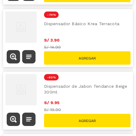
-
74 %
Dispensador Básico Krea Terracota
S/
3
.
90
S/
14.99
-
50 %
Dispensador de Jabon Tendance Beige
300ml
S/
9
.
95
S/
19.90