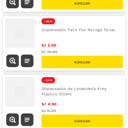
-
85 %
Dispensador Pet's Fun Recoge Fecas
S/
2
.
90
S/
19.99
-
30 %
Dispensador de Lavandería Krea
Plástico 500ml
S/
4
.
90
S/
6.99