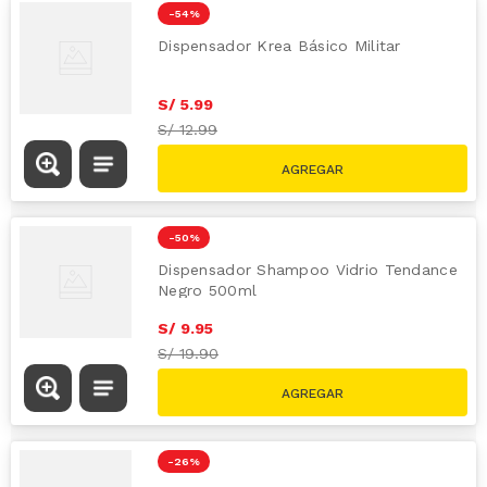
-
54 %
Dispensador Krea Básico Militar
S/
5
.
99
S/
12.99
-
50 %
Dispensador Shampoo Vidrio Tendance
Negro 500ml
S/
9
.
95
S/
19.90
-
26 %