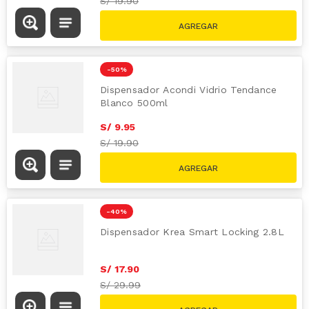
S/
19.90
-
50 %
Dispensador Acondi Vidrio Tendance
Blanco 500ml
S/
9
.
95
S/
19.90
-
40 %
Dispensador Krea Smart Locking 2.8L
S/
17
.
90
S/
29.99