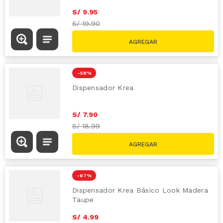
S/
9
.
95
S/
19.90
-
58 %
Dispensador Krea
S/
7
.
90
S/
18.99
-
67 %
Dispensador Krea Básico Look Madera
Taupe
S/
4
.
99