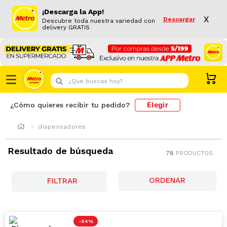
¡Descarga la App!
X
Descargar
Descubre toda nuestra variedad con
delivery GRATIS
¿Que buscas hoy?
Elegir
¿Cómo quieres recibir tu pedido?
dispensadores
Resultado de búsqueda
78
PRODUCTOS
FILTRAR
-
54 %