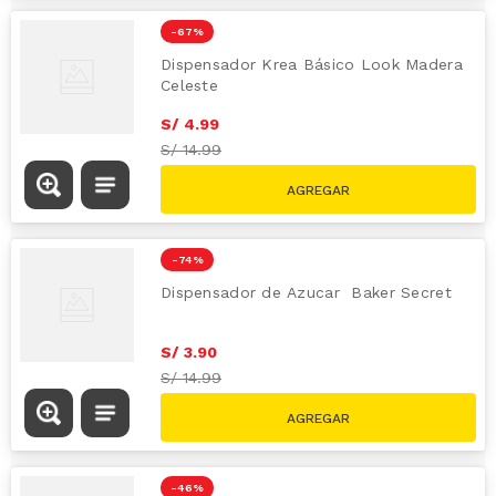
-
67 %
Dispensador Krea Básico Look Madera
Celeste
S/
4
.
99
S/
14.99
-
74 %
Dispensador de Azucar Baker Secret
S/
3
.
90
S/
14.99
-
46 %