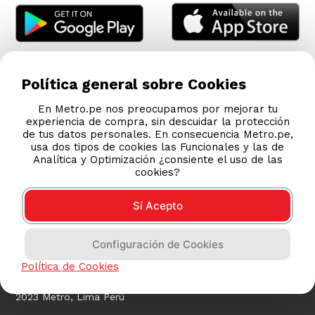
Política general sobre Cookies
En Metro.pe nos preocupamos por mejorar tu
experiencia de compra, sin descuidar la protección
de tus datos personales. En consecuencia Metro.pe,
usa dos tipos de cookies las Funcionales y las de
Analítica y Optimización ¿consiente el uso de las
cookies?
Sí Acepto
COMPRAS 100% SEGURAS
Configuración de Cookies
Esta tienda usa Niubiz para realizar transacciones
electrónicas.
Política de Cookies
2023 Metro, Lima Perú