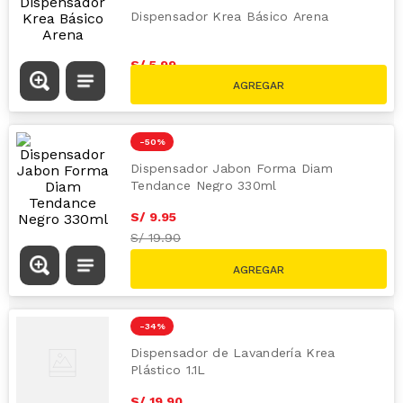
Dispensador Krea Básico Arena
S/
5
.
99
S/
12.99
-
50 %
Dispensador Jabon Forma Diam
Tendance Negro 330ml
S/
9
.
95
S/
19.90
-
34 %
Dispensador de Lavandería Krea
Plástico 1.1L
S/
19
.
90