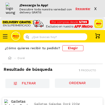
¡Descarga la App!
X
Descargar
Descubre toda nuestra variedad con
delivery GRATIS
¿Que buscas hoy?
Elegir
¿Cómo quieres recibir tu pedido?
Doré
Resultado de búsqueda
1
PRODUCTO
FILTRAR
Galletas Saladas Doré 230g