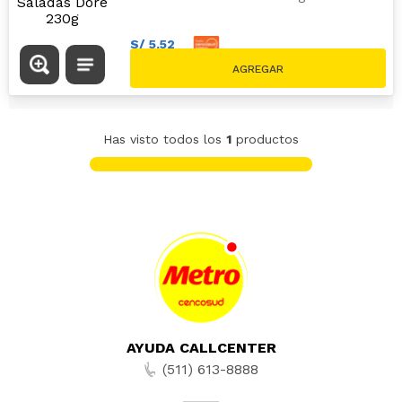
S/
5
.
52
S/
6
.
00
Has visto todos los
1
productos
AYUDA CALLCENTER
(511) 613-8888