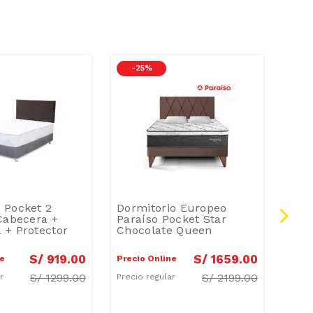
-
25 %
-
3
 Pocket 2
Dormitorio Europeo
Dorm
Cabecera +
Paraíso Pocket Star
Mun
 + Protector
Chocolate Queen
S/
919
.
00
S/
1659
.
00
ne
Precio Online
Preci
S/
1299.00
S/
2199.00
ar
Precio regular
Preci