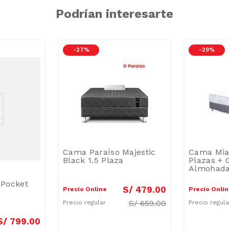
Podrían interesarte
-
27 %
-
29 %
Cama Paraíso Majestic
Cama Mia
Black 1.5 Plaza
Plazas + 
Almohada
Pocket
S/
479
.
00
Precio Online
Precio Onli
S/
659.00
Precio regular
Precio regul
S/
799
.
00