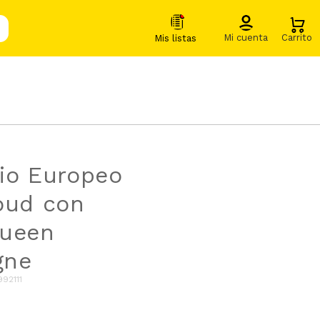
io Europeo
oud con
Queen
gne
992111