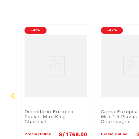
-
41 %
-
47 %
Top
Dormitorio Europeo
Cama Europea 
9
.
00
Pocket Max King
Max 1.5 Plazas
Charcoal
Champagne
59.00
S/
1769
.
00
Precio Online
Precio Online