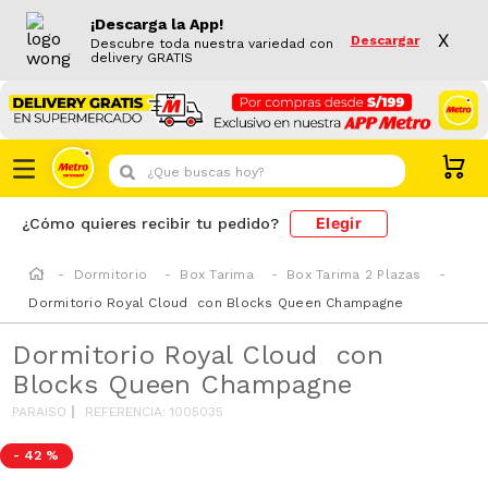
¡Descarga la App!
X
Descargar
Descubre toda nuestra variedad con
delivery GRATIS
¿Que buscas hoy?
Elegir
¿Cómo quieres recibir tu pedido?
Dormitorio
Box Tarima
Box Tarima 2 Plazas
Dormitorio Royal Cloud con Blocks Queen Champagne
Dormitorio Royal Cloud con
Blocks Queen Champagne
PARAISO
REFERENCIA
:
1005035
-
42 %