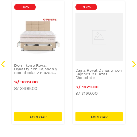
-
13 %
-
40 %
Dormitorio Royal
Dynasty con Cajones y
Cama Royal Dynasty con
con Blocks 2 Plazas
Cajones 2 Plazas
Champagne
Chocolate
S/
3039
.
00
S/
1929
.
00
S/
3499.00
S/
3199.00