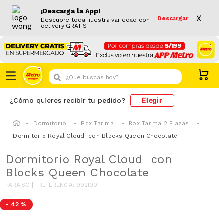
¡Descarga la App!
X
Descargar
Descubre toda nuestra variedad con
delivery GRATIS
¿Que buscas hoy?
Elegir
¿Cómo quieres recibir tu pedido?
Dormitorio
Box Tarima
Box Tarima 2 Plazas
Dormitorio Royal Cloud con Blocks Queen Chocolate
Dormitorio Royal Cloud con
Blocks Queen Chocolate
PARAISO
REFERENCIA
:
992100
-
42 %