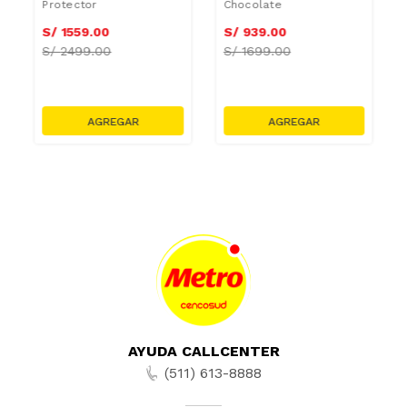
Protector
Chocolate
S/
1559
.
00
S/
939
.
00
S/
2499.00
S/
1699.00
AYUDA CALLCENTER
(511) 613-8888