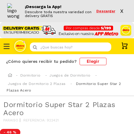
¡Descarga la App!
X
Descargar
Descubre toda nuestra variedad con
delivery GRATIS
¿Que buscas hoy?
Elegir
¿Cómo quieres recibir tu pedido?
Dormitorio
Juegos de Dormitorio
Juegos de Dormitorio 2 Plazas
Dormitorio Super Star 2
Plazas Acero
Dormitorio Super Star 2 Plazas
Acero
PARAISO
REFERENCIA
:
922421
-
46 %