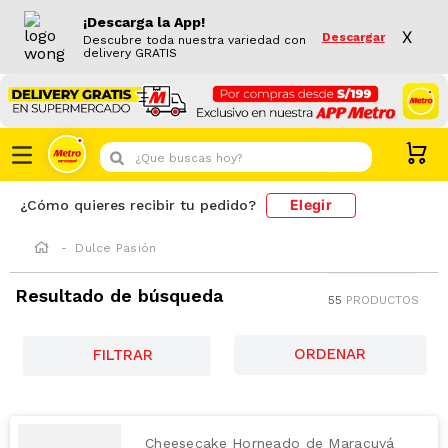
¡Descarga la App!
X
Descargar
Descubre toda nuestra variedad con
delivery GRATIS
¿Que buscas hoy?
Elegir
¿Cómo quieres recibir tu pedido?
Dulce Pasión
Resultado de búsqueda
55
PRODUCTOS
FILTRAR
Cheesecake Horneado de Maracuyá