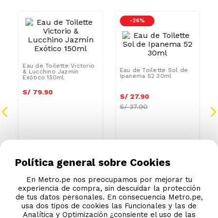
-
26 %
Eau de Toilette Victorio
& Lucchino Jazmín
Exótico 150ml
Eau de Toilette Sol de
Ipanema 52 30ml
S/
79
.
90
S/
27
.
90
S/
37.90
Política general sobre Cookies
En Metro.pe nos preocupamos por mejorar tu
experiencia de compra, sin descuidar la protección
de tus datos personales. En consecuencia Metro.pe,
usa dos tipos de cookies las Funcionales y las de
Analítica y Optimización ¿consiente el uso de las