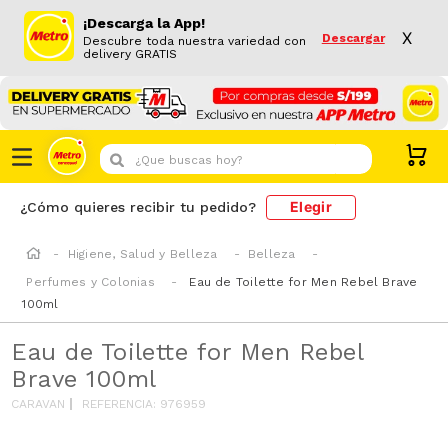
¡Descarga la App!
X
Descargar
Descubre toda nuestra variedad con
delivery GRATIS
¿Que buscas hoy?
Elegir
¿Cómo quieres recibir tu pedido?
Higiene, Salud y Belleza
Belleza
Perfumes y Colonias
Eau de Toilette for Men Rebel Brave
100ml
Eau de Toilette for Men Rebel
Brave 100ml
CARAVAN
REFERENCIA
:
976959