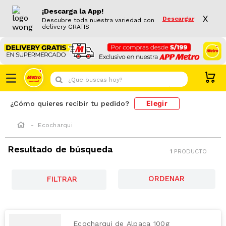
¡Descarga la App!
X
Descargar
Descubre toda nuestra variedad con
delivery GRATIS
¿Que buscas hoy?
Elegir
¿Cómo quieres recibir tu pedido?
Ecocharqui
Resultado de búsqueda
1
PRODUCTO
FILTRAR
Ecocharqui de Alpaca 100g