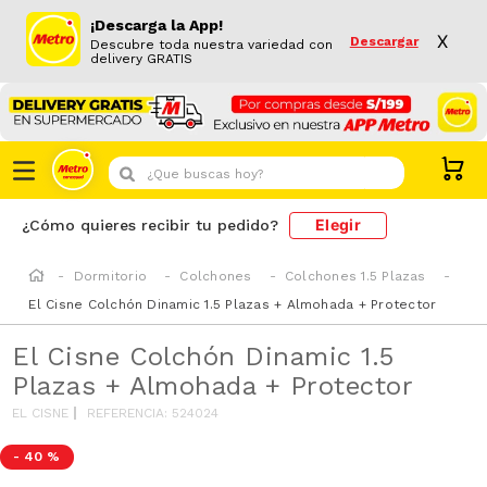
¡Descarga la App!
X
Descargar
Descubre toda nuestra variedad con
delivery GRATIS
¿Que buscas hoy?
Elegir
¿Cómo quieres recibir tu pedido?
Dormitorio
Colchones
Colchones 1.5 Plazas
El Cisne Colchón Dinamic 1.5 Plazas + Almohada + Protector
El Cisne Colchón Dinamic 1.5
Plazas + Almohada + Protector
EL CISNE
REFERENCIA
:
524024
-
40 %