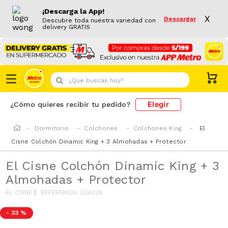
¡Descarga la App!
X
Descargar
Descubre toda nuestra variedad con
delivery GRATIS
¿Que buscas hoy?
Elegir
¿Cómo quieres recibir tu pedido?
Dormitorio
Colchones
Colchones King
El
Cisne Colchón Dinamic King + 3 Almohadas + Protector
El Cisne Colchón Dinamic King + 3
Almohadas + Protector
EL CISNE
REFERENCIA
:
524028
-
33 %