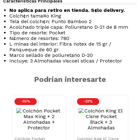
Características Principales
No aplica para retiro en tienda. S¢lo delivery.
Colch¢n tama¤o King
Tela del colch¢n: Punto Bamboo 2
Acolchado triple capa: Poliuretano D-21 de 8 mm
Tipo de resorte: Pocket
N£mero de resortes: 780
L minas del interior: Fibra notex de 15 gr /
Panqueque de 60 gr
Marco sellado de poliuretano D-20
Incluye: 3 Almohadas viscoel sticas / Protector
Podrían interesarte
-
55 %
-
33 %
Colchón Pocket
Colchón King El Cisne