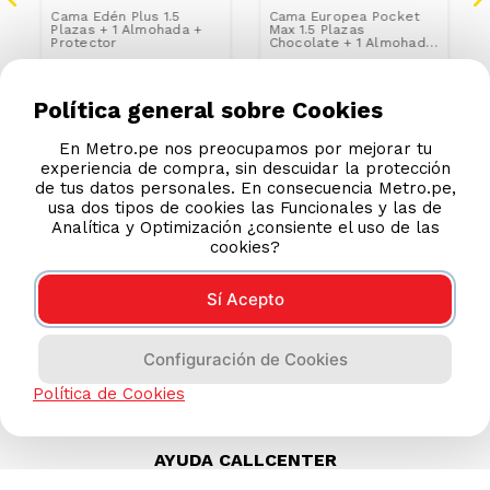
Cama Edén Plus 1.5
Cama Europea Pocket
Plazas + 1 Almohada +
Max 1.5 Plazas
Protector
Chocolate + 1 Almohada
+ Protector
S/
569
.
00
S/
799
.
00
S/
799.00
S/
1499.00
Política general sobre Cookies
En Metro.pe nos preocupamos por mejorar tu
experiencia de compra, sin descuidar la protección
de tus datos personales. En consecuencia Metro.pe,
usa dos tipos de cookies las Funcionales y las de
Analítica y Optimización ¿consiente el uso de las
cookies?
Sí Acepto
Configuración de Cookies
Política de Cookies
AYUDA CALLCENTER
(511) 613-8888