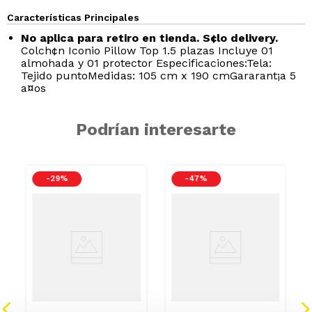
Características Principales
No aplica para retiro en tienda. S¢lo delivery.
Colch¢n Iconio Pillow Top 1.5 plazas Incluye 01
almohada y 01 protector Especificaciones:Tela:
Tejido puntoMedidas: 105 cm x 190 cmGararant¡a 5
a¤os
Podrían interesarte
-
29 %
-
47 %