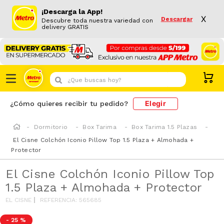
¡Descarga la App!
X
Descargar
Descubre toda nuestra variedad con
delivery GRATIS
¿Que buscas hoy?
Elegir
¿Cómo quieres recibir tu pedido?
Dormitorio
Box Tarima
Box Tarima 1.5 Plazas
El Cisne Colchón Iconio Pillow Top 1.5 Plaza + Almohada +
Protector
El Cisne Colchón Iconio Pillow Top
1.5 Plaza + Almohada + Protector
EL CISNE
REFERENCIA
:
565685
-
25 %