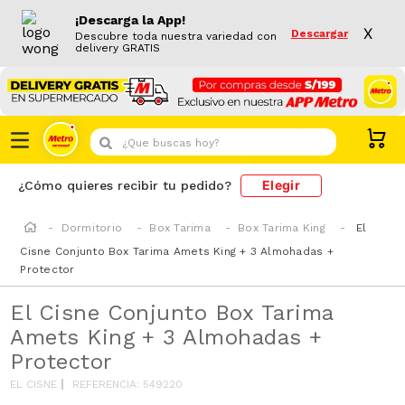
¡Descarga la App!
X
Descargar
Descubre toda nuestra variedad con
delivery GRATIS
¿Que buscas hoy?
Elegir
¿Cómo quieres recibir tu pedido?
Dormitorio
Box Tarima
Box Tarima King
El
Cisne Conjunto Box Tarima Amets King + 3 Almohadas +
Protector
El Cisne Conjunto Box Tarima
Amets King + 3 Almohadas +
Protector
EL CISNE
REFERENCIA
:
549220