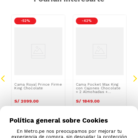
-
52 %
-
42 %
Cama Royal Prince Firme
Cama Pocket Max King
King Chocolate
con Cajones Chocolate
+ 2 Almohadas +
Protector
S/
2099
.
00
S/
1849
.
00
S/
4339.00
S/
3199.00
Política general sobre Cookies
En Metro.pe nos preocupamos por mejorar tu
experiencia de compra, sin descuidar la protección