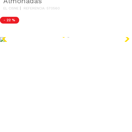
Almohadas
EL CISNE
REFERENCIA
:
570560
-
22 %