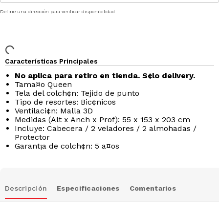
Define una dirección para verificar disponibilidad
Características Principales
No aplica para retiro en tienda. S¢lo delivery.
Tama¤o Queen
Tela del colch¢n: Tejido de punto
Tipo de resortes: Bic¢nicos
Ventilaci¢n: Malla 3D
Medidas (Alt x Anch x Prof): 55 x 153 x 203 cm
Incluye: Cabecera / 2 veladores / 2 almohadas /
Protector
Garant¡a de colch¢n: 5 a¤os
Descripción
Especificaciones
Comentarios