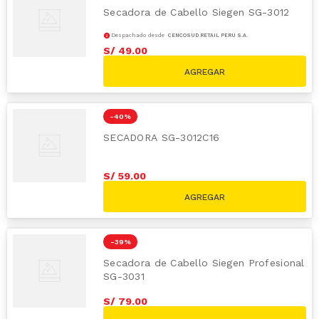
Secadora de Cabello Siegen SG-3012
Despachado desde
CENCOSUD RETAIL PERÚ S.A.
S/
49
.
00
S/
99.00
-
40 %
SECADORA SG-3012C16
S/
59
.
00
S/
99.00
-
39 %
Secadora de Cabello Siegen Profesional
SG-3031
S/
79
.
00
S/
129.00