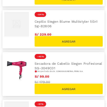
-
54 %
Cepillo Siegen Blume Multistyler 5En1
Sg-B2806
S/
229
.
00
S/
499.00
-
45 %
Secadora de Cabello Siegen Profesional
SG-3049C01
Despachado desde
CENCOSUD RETAIL PERÚ S.A.
S/
99
.
00
S/
179.00
-
51 %