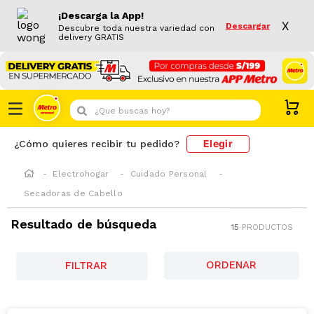
¡Descarga la App!
X
Descargar
Descubre toda nuestra variedad con
delivery GRATIS
¿Que buscas hoy?
Elegir
¿Cómo quieres recibir tu pedido?
Electrohogar
Cuidado Personal
Secadoras de Cabello
Resultado de búsqueda
15
PRODUCTOS
FILTRAR