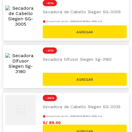
-
51 %
Secadora de Cabello Siegen SG-3005
Despachado desde
CENCOSUD RETAIL PERÚ S.A.
S/
39
.
00
S/
79.00
-
31 %
Secadora Difusor Siegen Sg-3180
S/
89
.
00
S/
129.00
-
36 %
Secadora de Cabello Siegen SG-3035
Despachado desde
CENCOSUD RETAIL PERÚ S.A.
S/
89
.
00
S/
139.00