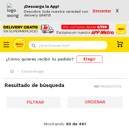
¡Descarga la App!
X
Descargar
Descubre toda nuestra variedad con
delivery GRATIS
¿Que buscas hoy?
Elegir
¿Cómo quieres recibir tu pedido?
Electrohogar
Resultado de búsqueda
461
PRODUCTOS
FILTRAR
-
41 %