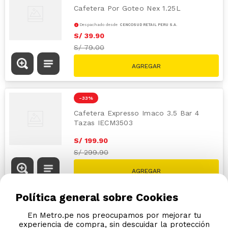
Cafetera Por Goteo Nex 1.25L
Despachado desde
CENCOSUD RETAIL PERÚ S.A.
S/
39
.
90
S/
79.00
-
33 %
Cafetera Expresso Imaco 3.5 Bar 4
Tazas IECM3503
S/
199
.
90
S/
299.90
Política general sobre Cookies
En Metro.pe nos preocupamos por mejorar tu
experiencia de compra, sin descuidar la protección