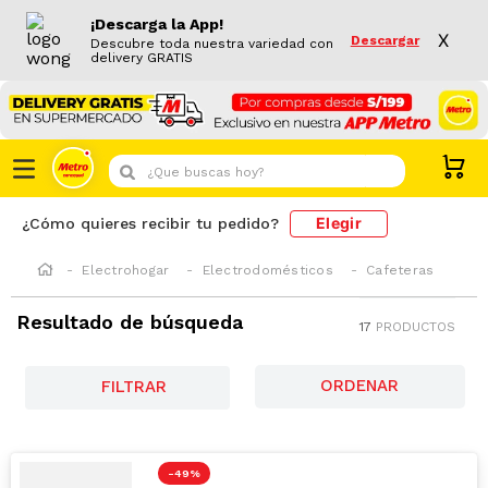
¡Descarga la App!
X
Descargar
Descubre toda nuestra variedad con
delivery GRATIS
¿Que buscas hoy?
Elegir
¿Cómo quieres recibir tu pedido?
Electrohogar
Electrodomésticos
Cafeteras
Resultado de búsqueda
17
PRODUCTOS
FILTRAR
-
49 %