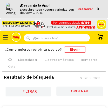
¡Descarga la App!
X
Descargar
Descubre toda nuestra variedad con
delivery GRATIS
¿Que buscas hoy?
Elegir
¿Cómo quieres recibir tu pedido?
Electrohogar
Electrodomésticos
Hervidores
Oster
Resultado de búsqueda
9
PRODUCTOS
FILTRAR