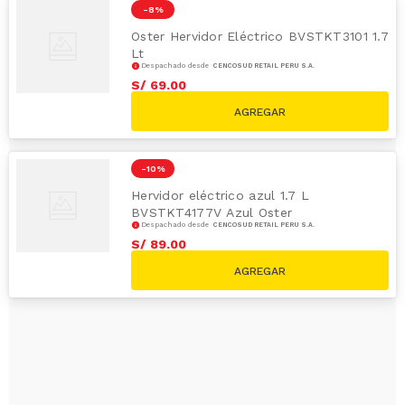
-
8 %
Oster Hervidor Eléctrico BVSTKT3101 1.7
Lt
Despachado desde
CENCOSUD RETAIL PERÚ S.A.
S/
69
.
00
S/
75.00
-
10 %
Hervidor eléctrico azul 1.7 L
BVSTKT4177V Azul Oster
Despachado desde
CENCOSUD RETAIL PERÚ S.A.
S/
89
.
00
S/
99.00