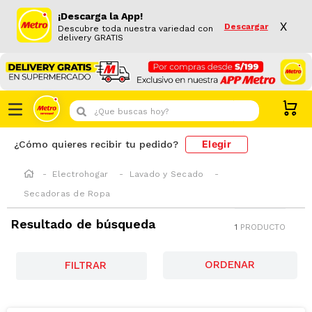
¡Descarga la App!
X
Descargar
Descubre toda nuestra variedad con
delivery GRATIS
¿Que buscas hoy?
Elegir
¿Cómo quieres recibir tu pedido?
Electrohogar
Lavado y Secado
Secadoras de Ropa
Resultado de búsqueda
1
PRODUCTO
FILTRAR