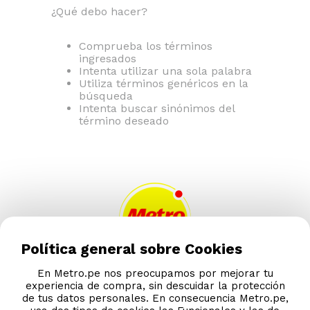
¿Qué debo hacer?
Comprueba los términos
ingresados
Intenta utilizar una sola palabra
Utiliza términos genéricos en la
búsqueda
Intenta buscar sinónimos del
término deseado
Política general sobre Cookies
AYUDA CALLCENTER
En Metro.pe nos preocupamos por mejorar tu
experiencia de compra, sin descuidar la protección
(511) 613-8888
de tus datos personales. En consecuencia Metro.pe,