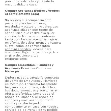
precio de salchichas y llévate la
mejor calidad a casa.
Compra Aceitunas Negras y Verdes:
el complemento ideal
No olvides el acompañamiento
perfecto para tus piqueos,
ensaladas y platos principales. Las
aceitunas
añaden ese toque de
sabor único que realza cualquier
comida. En Metro.pe encontrarás
tanto las clásicas
aceitunas negras
en oferta
, de sabor intenso y textura
suave, como las refrescantes
aceitunas verdes
, ideales para
aperitivos. Elige tus favoritas y dale
un giro delicioso a tus
preparaciones.
Compra Embutidos, Fiambres y
Aceitunas Favoritos Online en
Metro.pe
Explora nuestra categoría completa
de venta de Embutidos y Fiambres
en Metro.pe. Encuentra fácilmente
tus jamones, chorizos, salchichas,
hot dogs, jamonadas y aceitunas en
oferta preferidas. Comprueba el
precio de jamones, el precio de
chorizos y más, añade todo a tu
carrito y recibe tu pedido
cómodamente en casa con nuestro
servicio de delivery. ¡Haz tu pedido