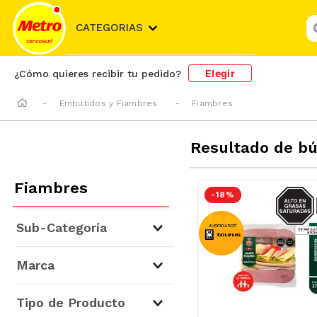
¿
CATEGORIAS
Elegir
¿Cómo quieres recibir tu pedido?
Embutidos y Fiambres
Fiambres
Resultado de b
Fiambres
SODIO/
-
18 %
S
Sub-Categoría
Jamones
(
108
)
Marca
Jamonadas y Prensados
(
69
)
Salames
(
32
)
Tipo de Producto
Tocinos
(
18
)