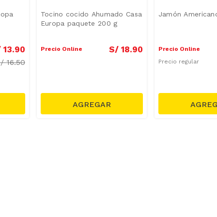
ropa
Tocino cocido Ahumado Casa
Jamón Americano
Europa paquete 200 g
/
13
.
90
S/
18
.
90
Precio Online
Precio Online
S/
16.50
Precio regular