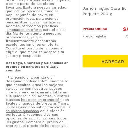
perfectos para sándwiches, piqueos
o como parte de tus platos
favoritos. Explora nuestra variedad,
Jamón Inglés Casa Eu
que incluye opciones como el
Paquete 200 g
popular jamón de pavita en
promoción, ideal para quienes
buscan alternativas más ligeras.
Además, ofrecemos prácticas
S
Precio Online
jamonadas en oferta
para el día a
día. Mantente atento a nuestras
Precio regular
promociones, ya que
frecuentemente encontrarás
excelentes jamones en oferta.
Consulta el precio de jamones y
elige el que mejor se adapte a tu
gusto y presupuesto.
Hot Dogs, Chorizos y Salchichas en
promoción para tus parrillas y
comidas
¿Planeando una parrilla o un
desayuno contundente? Tenemos lo
que necesitas. Arma los mejores
sánguches con nuestros jugosos
chorizos en oferta
, un infaltable en
cualquier reunión. Además, nuestros
clásicos
hot dogs en promoción
son
fáciles y rápidos de preparar. Y para
un desayuno con sabor tradicional, la
salchicha huachana
es la elección
perfecta. Ofrecemos diversas
opciones de salchichas para todos
los gustos. Compara el precio de
chorizos, el precio de hot dogs y el