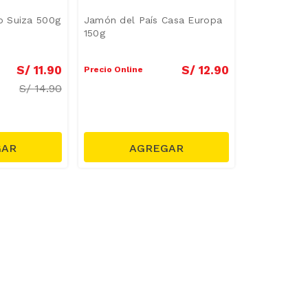
 Suiza 500g
Jamón del País Casa Europa
150g
S/
11
.
90
S/
12
.
90
Precio Online
S/
14.90