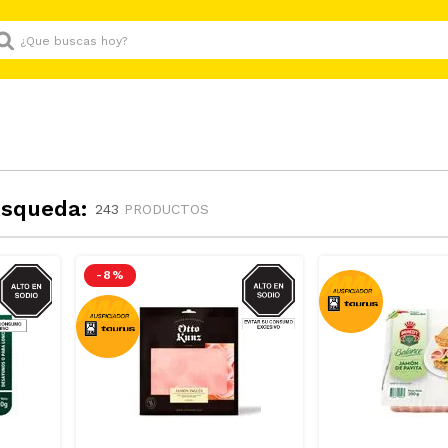
Que buscas hoy?
úsqueda:
243
PRODUCTOS
GRASAS-
SODIO
-
8 %
AT