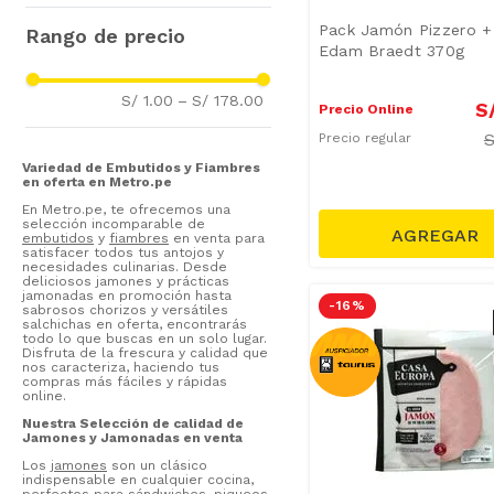
Braedt
(
47
)
Fiambres Ahumados
(
10
)
Pack Jamón Pizzero 
Otto Kunz
(
36
)
Tablas y Piqueos
(
5
)
Edam Braedt 370g
Casa Europa
(
23
)
Jamón de Cerdo
(
48
)
Prensados y Madurados
(
1
)
S/ 1.00
–
S/ 178.00
Rico
(
18
)
Jamón de Pollo
(
14
)
S
Precio Online
Salchicheria Alemana
(
17
)
Tocino Ahumado
(
13
)
Precio regular
Zimmermann
(
15
)
Chicharrones de Prensa
(
13
)
Variedad de Embutidos y Fiambres
en oferta en Metro.pe
Suiza
(
14
)
Jamón de Pavita
(
11
)
En Metro.pe, te ofrecemos una
San Fernando
(
14
)
Salchichas
(
10
)
selección incomparable de
embutidos
y
fiambres
en venta para
Cuisine & Co
(
12
)
Mortadela de Cerdo
(
9
)
satisfacer todos tus antojos y
necesidades culinarias. Desde
Razzeto
(
9
)
Jamón de Pavo
(
8
)
deliciosos jamones y prácticas
jamonadas en promoción hasta
Mostrar 16 más
Salame
(
7
)
-
16 %
sabrosos chorizos y versátiles
salchichas en oferta, encontrarás
Pechuga de Pavo
(
5
)
todo lo que buscas en un solo lugar.
Disfruta de la frescura y calidad que
Mostrar 10 más
nos caracteriza, haciendo tus
compras más fáciles y rápidas
online.
Nuestra Selección de calidad de
Jamones y Jamonadas en venta
Los
jamones
son un clásico
indispensable en cualquier cocina,