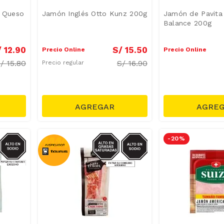
+ Queso
Jamón Inglés Otto Kunz 200g
Jamón de Pavita
Balance 200g
/
12
.
90
S/
15
.
50
Precio Online
Precio Online
S/
15.80
S/
16.90
Precio regular
SODIO
SODIO/GRASAS-
-
20 %
SAT