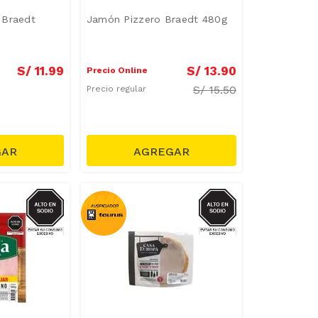
 Braedt
Jamón Pizzero Braedt 480g
S/
11
.
99
S/
13
.
90
Precio Online
S/
15.50
Precio regular
SODIO
SODIO