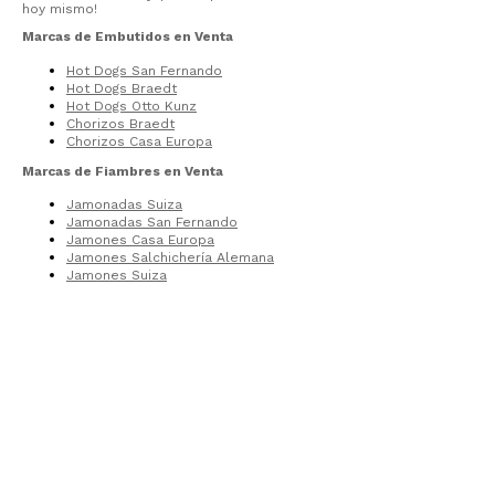
hoy mismo!
Marcas de Embutidos en Venta
Hot Dogs San Fernando
Hot Dogs Braedt
Hot Dogs Otto Kunz
Chorizos Braedt
Chorizos Casa Europa
Marcas de Fiambres en Venta
Jamonadas Suiza
Jamonadas San Fernando
Jamones Casa Europa
Jamones Salchichería Alemana
Jamones Suiza