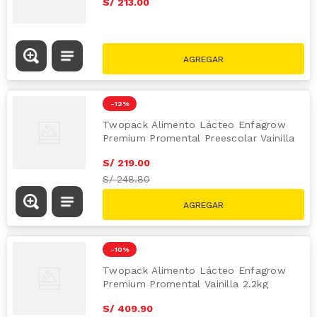
S/
213
.
00
-
12 %
Twopack Alimento Lácteo Enfagrow
Premium Promental Preescolar Vainilla
1.1kg
S/
219
.
00
S/
248.80
-
10 %
Twopack Alimento Lácteo Enfagrow
Premium Promental Vainilla 2.2kg
S/
409
.
90