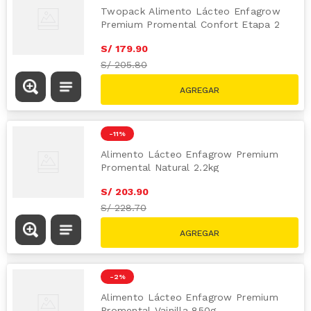
Twopack Alimento Lácteo Enfagrow
Premium Promental Confort Etapa 2
800g
S/
179
.
90
S/
205.80
-
11 %
Alimento Lácteo Enfagrow Premium
Promental Natural 2.2kg
S/
203
.
90
S/
228.70
-
2 %
Alimento Lácteo Enfagrow Premium
Promental Vainilla 850g