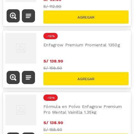
S/
112.90
-
12 %
Enfagrow Premium Promental 1350g
S/
138
.
90
S/
158.50
-
12 %
Fórmula en Polvo Enfagrow Premium
Pro Mental Vainilla 1.35kg
S/
138
.
90
S/
158.50