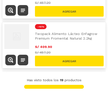
S/
457.20
-
10 %
Twopack Alimento Lácteo Enfagrow
Premium Promental Natural 2.2kg
S/
409
.
90
S/
457.20
Has visto todos los
19
productos