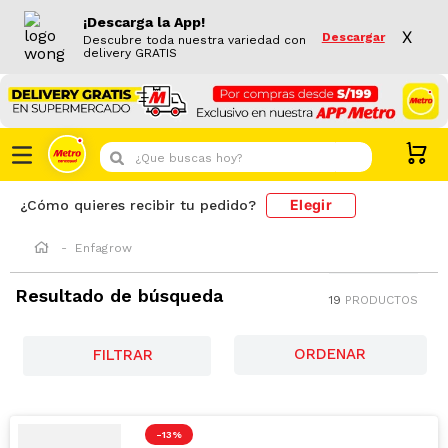
¡Descarga la App!
X
Descargar
Descubre toda nuestra variedad con
delivery GRATIS
¿Que buscas hoy?
Elegir
¿Cómo quieres recibir tu pedido?
Enfagrow
Resultado de búsqueda
19
PRODUCTOS
FILTRAR
-
13 %