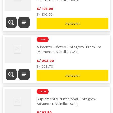
S/
103
.
90
S/
106.50
-
11 %
Alimento Lácteo Enfagrow Premium
Promental Vainilla 2.2kg
S/
203
.
90
S/
228.70
-
17 %
Suplemento Nutricional Enfagrow
Advance+ Vainilla 900g
S/
93
.
80