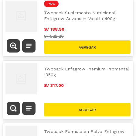
-
15 %
Twopack Suplemento Nutricional
Enfagrow Advance+ Vainilla 400g
S/
188
.
90
S/
222.20
Twopack Enfagrow Premium Promental
1350g
S/
317
.
00
Twopack Fórmula en Polvo Enfagrow