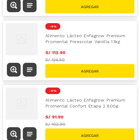
-
9 %
Alimento Lácteo Enfagrow Premium
Promental Preescolar Vainilla 1.1kg
S/
112
.
90
S/
124.50
-
11 %
Alimento Lácteo Enfagrow Premium
Promental Confort Etapa 2 800g
S/
91
.
90
S/
102.90