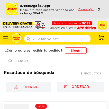
¡Descarga la App!
X
Descargar
Descubre toda nuestra variedad con
delivery GRATIS
¿Que buscas hoy?
Elegir
¿Cómo quieres recibir tu pedido?
Ensure
Resultado de búsqueda
9
PRODUCTOS
FILTRAR
-
7 %