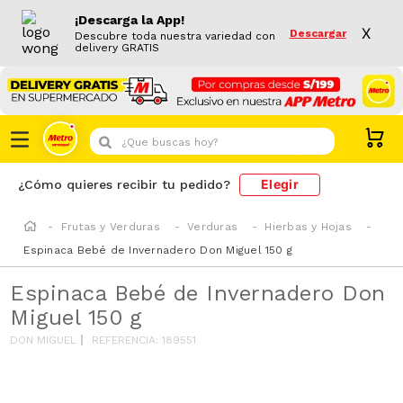
¡Descarga la App!
X
Descargar
Descubre toda nuestra variedad con
delivery GRATIS
¿Que buscas hoy?
Elegir
¿Cómo quieres recibir tu pedido?
Frutas y Verduras
Verduras
Hierbas y Hojas
Espinaca Bebé de Invernadero Don Miguel 150 g
Espinaca Bebé de Invernadero Don
Miguel 150 g
DON MIGUEL
REFERENCIA
:
189551