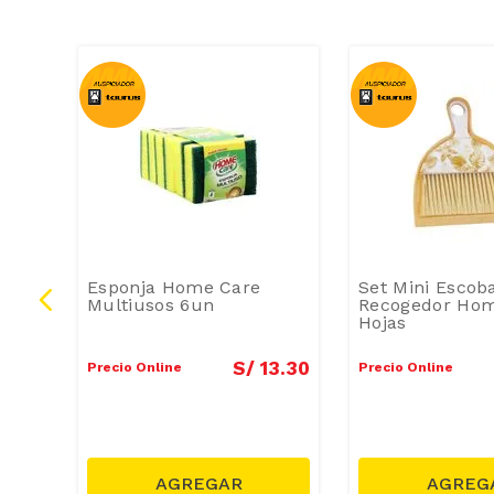
rda
Esponja Home Care
Set Mini Escob
Multiusos 6un
Recogedor Hom
Hojas
20
.
10
S/
13
.
30
Precio Online
Precio Online