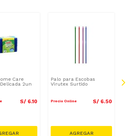
Home Care
Palo para Escobas
Des
Delicada 2un
Virutex Surtido
Hud
S/
6
.
10
S/
6
.
50
ne
Precio Online
Preci