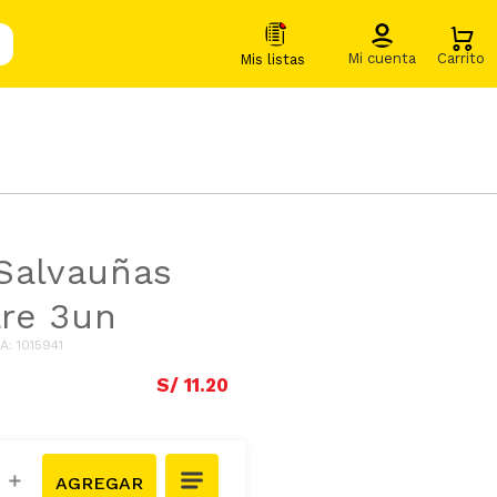
Salvauñas
re 3un
IA
:
1015941
S/
11
.
20
＋