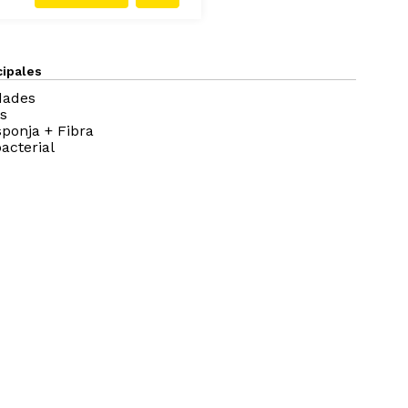
cipales
dades
s
sponja + Fibra
acterial