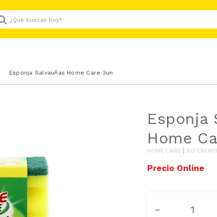
Que buscas hoy?
Esponja Salvauñas Home Care 3un
Esponja 
Home Ca
HOME CARE
REFERENC
－