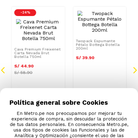
-
24 %
Twopack Espumante
Pétalo Bottega Botella
200ml
Cava Premium Freixenet
Carta Nevada Brut
Botella 750ml
S/
39
.
90
S/
44
.
90
S/
58.90
Política general sobre Cookies
En Metro.pe nos preocupamos por mejorar tu
experiencia de compra, sin descuidar la protección
de tus datos personales. En consecuencia Metro.pe,
usa dos tipos de cookies las Funcionales y las de
Analítica y Optimización ¿consiente el uso de las