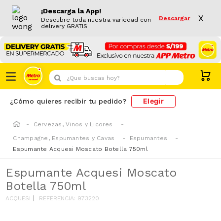
¡Descarga la App!
X
Descargar
Descubre toda nuestra variedad con
delivery GRATIS
¿Que buscas hoy?
Elegir
¿Cómo quieres recibir tu pedido?
Cervezas, Vinos y Licores
Champagne, Espumantes y Cavas
Espumantes
Espumante Acquesi Moscato Botella 750ml
Espumante Acquesi Moscato
Botella 750ml
ACQUESI
REFERENCIA
:
973220