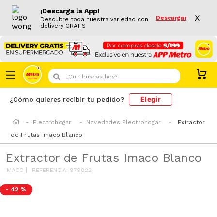
¡Descarga la App!
X
Descargar
Descubre toda nuestra variedad con
delivery GRATIS
¿Que buscas hoy?
Elegir
¿Cómo quieres recibir tu pedido?
Electrohogar
Novedades Electrohogar
Extractor
de Frutas Imaco Blanco
Extractor de Frutas Imaco Blanco
IMACO
REFERENCIA
:
979822
-
42 %