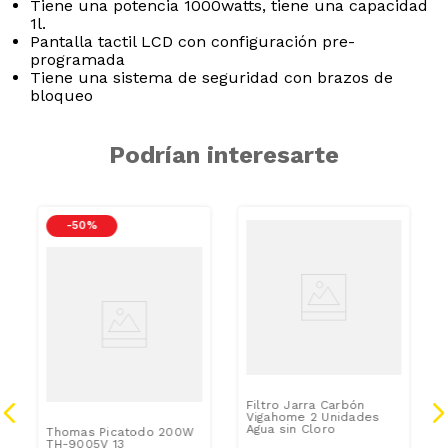
Tiene una potencia 1000watts, tiene una capacidad
1l.
Pantalla tactil LCD con configuración pre-
programada
Tiene una sistema de seguridad con brazos de
bloqueo
Podrían interesarte
-
50 %
Filtro Jarra Carbón
Vigahome 2 Unidades
Agua sin Cloro
Thomas Picatodo 200W
TH-9005V 13